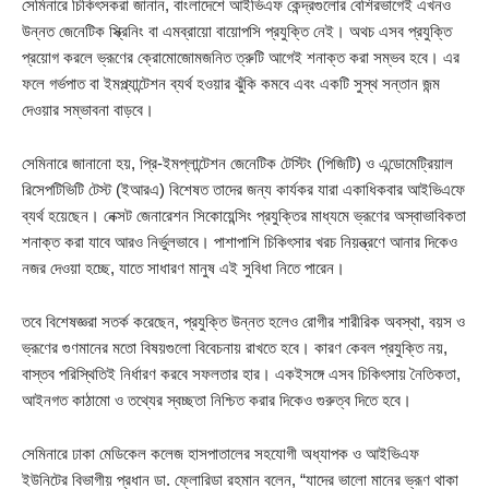
সেমিনারে চিকিৎসকরা জানান, বাংলাদেশে আইভিএফ কেন্দ্রগুলোর বেশিরভাগেই এখনও
উন্নত জেনেটিক স্ক্রিনিং বা এমব্রায়ো বায়োপসি প্রযুক্তি নেই। অথচ এসব প্রযুক্তি
প্রয়োগ করলে ভ্রূণের ক্রোমোজোমজনিত ত্রুটি আগেই শনাক্ত করা সম্ভব হবে। এর
ফলে গর্ভপাত বা ইমপ্ল্যান্টেশন ব্যর্থ হওয়ার ঝুঁকি কমবে এবং একটি সুস্থ সন্তান জন্ম
দেওয়ার সম্ভাবনা বাড়বে।
সেমিনারে জানানো হয়, প্রি-ইমপ্লান্টেশন জেনেটিক টেস্টিং (পিজিটি) ও এন্ডোমেট্রিয়াল
রিসেপটিভিটি টেস্ট (ইআরএ) বিশেষত তাদের জন্য কার্যকর যারা একাধিকবার আইভিএফে
ব্যর্থ হয়েছেন। নেক্সট জেনারেশন সিকোয়েন্সিং প্রযুক্তির মাধ্যমে ভ্রূণের অস্বাভাবিকতা
শনাক্ত করা যাবে আরও নির্ভুলভাবে। পাশাপাশি চিকিৎসার খরচ নিয়ন্ত্রণে আনার দিকেও
নজর দেওয়া হচ্ছে, যাতে সাধারণ মানুষ এই সুবিধা নিতে পারেন।
তবে বিশেষজ্ঞরা সতর্ক করেছেন, প্রযুক্তি উন্নত হলেও রোগীর শারীরিক অবস্থা, বয়স ও
ভ্রূণের গুণমানের মতো বিষয়গুলো বিবেচনায় রাখতে হবে। কারণ কেবল প্রযুক্তি নয়,
বাস্তব পরিস্থিতিই নির্ধারণ করবে সফলতার হার। একইসঙ্গে এসব চিকিৎসায় নৈতিকতা,
আইনগত কাঠামো ও তথ্যের স্বচ্ছতা নিশ্চিত করার দিকেও গুরুত্ব দিতে হবে।
সেমিনারে ঢাকা মেডিকেল কলেজ হাসপাতালের সহযোগী অধ্যাপক ও আইভিএফ
ইউনিটের বিভাগীয় প্রধান ডা. ফ্লোরিডা রহমান বলেন, “যাদের ভালো মানের ভ্রূণ থাকা