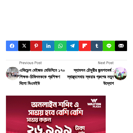
Previous Post
Next Post
এভিডেন্স বেইজড মেডিসিনে ১৭০
স্যামসন চৌধুরীর জন্মশতবর্ষ :
শিক্ষক-চিকিৎসককে প্রশিক্ষণ
স্বাস্থ্যসেবায় স্কয়ার গ্রুপের নতুন
দিলো বিএমইউ
উদ্যোগ