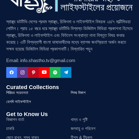
স্বাস্থ্য ডটটিভি দেশের প্রথম স্বাস্থ্য, চিকিৎসা ও লাইফস্টাইল বিষয়ক ২৪/৭ মাল্টিমিডয়া
পোর্টাল। প্রায় ১৫ বছর ধরে স্বাস্থ্য ডটটিভি বিশ্বস্ত ডিজিটাল মিডিয়া প্রকাশনা হিসেবে
স্বাস্থ্য, চিকিৎসা ও লাইফস্টাইল এবং ফিটনেস সংক্রান্ত নানা বিস্তৃত বিষয় কভার
করেছে। এটি বিশ্বব্যাপী বাংলা ভাষাভাষীদের মধ্যে ব্যাপক জনপ্রিয়তা অর্জন করতে
সক্ষম হয়েছে ডিজিটাল মিডিয়া প্রকাশনাটি। বিস্তারিত পড়ুন
Email: info.shastho.tv@gmail.com
Curated Collections
পিরিয়ড সচেতনতা
শিশুর বিকাশ
হেলদি লাইফস্টাইল
Get to Know Us
বিজ্ঞাপন বার্তা
খাদ্য ও পুষ্টি
চাকরি
জলবায়ু ও পরিবেশ
জেনে রাখুন, সুস্থ থাকুন
টিপস & ট্রিকস