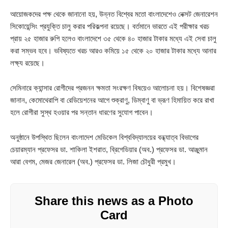
আয়োজকদের পক্ষ থেকে জানানো হয়, উন্নত বিশ্বের মতো বাংলাদেশেও নেক্সট জেনারেশন
সিকোয়েন্সিং প্রযুক্তি চালু করার পরিকল্পনা রয়েছে। বর্তমানে ভারতে এই পরীক্ষার খরচ
প্রায় ২৫ হাজার রুপি হলেও বাংলাদেশে ৩৫ থেকে ৪০ হাজার টাকার মধ্যে এই সেবা চালু
করা সম্ভব হবে। ভবিষ্যতে খরচ আরও কমিয়ে ১৫ থেকে ২০ হাজার টাকার মধ্যে আনার
লক্ষ্য রয়েছে।
সেমিনারে ক্যান্সার রোগীদের প্রজনন ক্ষমতা সংরক্ষণ বিষয়েও আলোচনা হয়। বিশেষজ্ঞরা
জানান, কেমোথেরাপি বা রেডিয়েশনের আগে শুক্রাণু, ডিম্বাণু বা ভ্রূণ হিমায়িত করে রাখা
হলে রোগীরা সুস্থ হওয়ার পর সন্তান ধারণের সুযোগ পাবেন।
অনুষ্ঠানে উপস্থিত ছিলেন বাংলাদেশ মেডিকেল বিশ্ববিদ্যালয়ের বন্ধ্যাত্ব বিভাগের
চেয়ারম্যান প্রফেসর ডা. শাকিলা ইশরাত, ব্রিগেডিয়ার (অব.) প্রফেসর ডা. আঞ্জুমান
আরা বেগম, মেজর জেনারেল (অব.) প্রফেসর ডা. লিজা চৌধুরী প্রমুখ।
Share this news as a Photo
Card