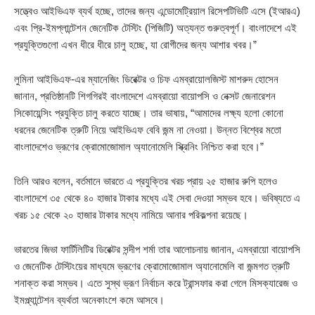
সত্ত্বেও আইভিএফ ব্যর্থ হচ্ছে, তাদের জন্য এন্ডোমেট্রিয়াল রিসেপটিভিটি এসে (ইআরএ)
এবং প্রি-ইমপ্লান্টেশন জেনেটিক টেস্টিং (পিজিটি) অত্যন্ত গুরুত্বপূর্ণ। বাংলাদেশে এই
প্রযুক্তিগুলো এখন ধীরে ধীরে চালু হচ্ছে, যা রোগীদের জন্য আশার খবর।”
লুমিনা আইভিএফ-এর ম্যানেজিং ডিরেক্টর ও চিফ এমব্রায়োলজিস্ট মাশরুদ হোসেন
জানান, প্রতিষ্ঠানটি শিগগিরই বাংলাদেশে এমব্রায়ো বায়োপসি ও নেক্সট জেনারেশন
সিকোয়েন্সিং প্রযুক্তি চালু করতে যাচ্ছে। তার ভাষায়, “আমাদের লক্ষ্য হলো কোনো
ধরনের জেনেটিক ত্রুটি নিয়ে আইভিএফ বেবি জন্ম না নেওয়া। উন্নত বিশ্বের মতো
বাংলাদেশেও ভ্রূণের ক্রোমোজোমাল অ্যানোমেলি স্ক্রিনিং নিশ্চিত করা হবে।”
তিনি আরও বলেন, বর্তমানে ভারতে এ প্রযুক্তির খরচ প্রায় ২৫ হাজার রুপি হলেও
বাংলাদেশে ৩৫ থেকে ৪০ হাজার টাকার মধ্যে এই সেবা দেওয়া সম্ভব হবে। ভবিষ্যতে এ
খরচ ১৫ থেকে ২০ হাজার টাকার মধ্যে নামিয়ে আনার পরিকল্পনা রয়েছে।
ভারতের জিভা ফার্টিলিটির ডিরেক্টর সন্দীপ শর্মা তার আলোচনায় জানান, এমব্রায়ো বায়োপসি
ও জেনেটিক টেস্টিংয়ের মাধ্যমে ভ্রূণের ক্রোমোজোমাল অ্যানোমেলি বা জন্মগত ত্রুটি
শনাক্ত করা সম্ভব। এতে সুস্থ ভ্রূণ নির্বাচন করে ট্রান্সফার করা গেলে মিসক্যারেজ ও
ইমপ্ল্যান্টেশন ব্যর্থতা অনেকাংশে কমে আসবে।