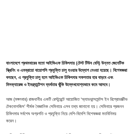
বাংলাদেশে প্রথমবারের মতো আইভিএফ চিকিৎসায় (টেস্ট টিউব বেবি) উন্নত জেনেটিক
স্ক্রিনিং ও এমব্রায়ো বায়োপসি প্রযুক্তি চালু হওয়ার উদ্যোগ নেওয়া হয়েছে। বিশেষজ্ঞরা
বলছেন, এ প্রযুক্তি চালু হলে আইভিএফ চিকিৎসার সফলতার হার বাড়বে এবং
মিসক্যারেজ ও ইমপ্ল্যান্টেশন ব্যর্থতার ঝুঁকি উল্লেখযোগ্যভাবে কমে আসবে।
আজ (মঙ্গলবার) রাজধানীর একটি রেস্টুরেন্টে আয়োজিত ‘অ্যাডভান্সমেন্টস ইন রিপ্রোডাক্টিভ
টেকনোলজিস’ শীর্ষক বৈজ্ঞানিক সেমিনারে এসব তথ্য জানানো হয়। সেমিনারে প্রজনন
চিকিৎসার সর্বশেষ অগ্রগতি ও প্রযুক্তি নিয়ে দেশি-বিদেশি বিশেষজ্ঞরা মতবিনিময়
করেন।