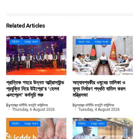
Related Articles
নির্বাচিত
স্বাস্থ্য সংবাদ
প্রধান খবর
স্বাস্থ্য সংবাদ
প্রান্তিক শহরে উন্নত আল্ট্রাসাউন্ড
অত্যাবশ্যকীয় ওষুধের তালিকা ও
প্রযুক্তি নিয়ে উইপ্রো’র ‘হেলথ
মূল্য নির্ধারণ পদ্ধতি বাতিল করল
এক্সপ্রেস’ কর্মসূচি শুরু
মন্ত্রিসভা
By
স্বাস্থ্য ডটটিভি কনটেন্ট কাউন্সিলর
By
স্বাস্থ্য ডটটিভি কনটেন্ট কাউন্সিলর
Thursday, 6 August 2026
Tuesday, 4 August 2026
নির্বাচিত
স্বাস্থ্য সংবাদ
নির্বাচিত
স্বাস্থ্য সংবাদ