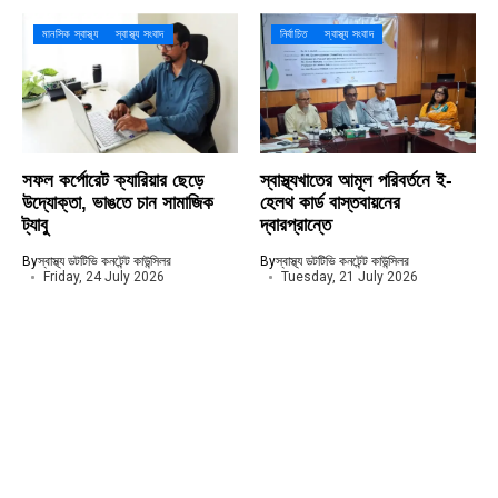
মানসিক স্বাস্থ্য
স্বাস্থ্য সংবাদ
নির্বাচিত
স্বাস্থ্য সংবাদ
সফল কর্পোরেট ক্যারিয়ার ছেড়ে
স্বাস্থ্যখাতের আমূল পরিবর্তনে ই-
উদ্যোক্তা, ভাঙতে চান সামাজিক
হেলথ কার্ড বাস্তবায়নের
ট্যাবু
দ্বারপ্রান্তে
By
স্বাস্থ্য ডটটিভি কনটেন্ট কাউন্সিলর
By
স্বাস্থ্য ডটটিভি কনটেন্ট কাউন্সিলর
Friday, 24 July 2026
Tuesday, 21 July 2026