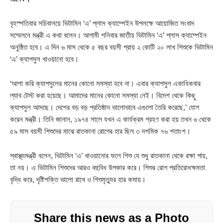
বৃহস্পতিবার সচিবালয়ে ভিটামিন ‘এ’ প্লাস ক্যাম্পেইন উপলক্ষে আয়োজিত সংবাদ
সম্মেলনে মন্ত্রী এ কথা বলেন। আগামী শনিবার জাতীয় ভিটামিন ‘এ’ প্লাস ক্যাম্পেইন
অনুষ্ঠিত হবে। এ দিন ৬ মাস থেকে ৫ বছর বয়সী প্রায় ২ কোটি ২০ লাখ শিশুকে ভিটামিন
‘এ’ ক্যাপসুল খাওয়ানো হবে।
‘আশা করি ক্যাপসুলের মানের কোনো সমস্যা হবে না। এবার ক্যাপসুল একাধিকবার
ল্যাব টেস্ট করা হয়েছে। আমাদের মানের কোনো সমস্যা নেই। বিদেশ থেকে কিছু
ক্যাপসুল আসছে। দেশের বড় বড় প্রতিষ্ঠান ভালোভাবে এগুলো তৈরি করেছে,’ যোগ
করেন মন্ত্রী। তিনি জানান, ১৯৭৪ সালে যখন এ কার্যক্রম গ্রহণ করা হয় তখন ৬ থেকে
৫৯ মাস বয়সী শিশুদের মাঝে রাতকানা রোগের হার ছিল ৩ দশমিক ৭৬ শতাংশ।
স্বাস্থ্যমন্ত্রী বলেন, ভিটামিন ‘এ’ খাওয়ানোর ফলে শিশু যে শুধু রাতকানা থেকে রক্ষা পায়,
তা নয়। এ ভিটামিন শিশুদের আরও বহুবিধ উপকার করে। শিশুর রোগ প্রতিরোধক্ষমতা
বৃদ্ধি করে, দৃষ্টিশক্তি ভালো রাখে ও শিশুমৃত্যুর হার কমায়।
Share this news as a Photo