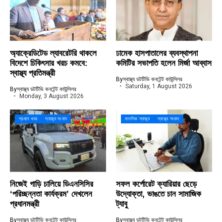
অ্যাক্রেডিটেড ল্যাবরেটরি থাকলে
ঢামেক হাসপাতালের ব্যবস্থাপনা
বিদেশে চিকিৎসার খরচ কমবে:
কমিটির সভাপতি হলেন মির্জা আব্বাস
স্বাস্থ্য প্রতিমন্ত্রী
By
স্বাস্থ্য ডটটিভি কনটেন্ট কাউন্সিলর
Saturday, 1 August 2026
By
স্বাস্থ্য ডটটিভি কনটেন্ট কাউন্সিলর
Monday, 3 August 2026
প্রধান খবর
স্বাস্থ্য সংবাদ
মানসিক স্বাস্থ্য
স্বাস্থ্য সংবাদ
নিজেই গাড়ি চালিয়ে ডিএনসিসির
সফল কর্পোরেট ক্যারিয়ার ছেড়ে
‘পরিচ্ছন্নতা কার্যক্রম’ দেখলেন
উদ্যোক্তা, ভাঙতে চান সামাজিক
প্রধানমন্ত্রী
ট্যাবু
By
স্বাস্থ্য ডটটিভি কনটেন্ট কাউন্সিলর
By
স্বাস্থ্য ডটটিভি কনটেন্ট কাউন্সিলর