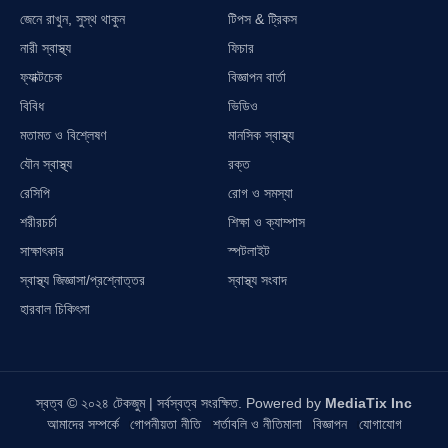
জেনে রাখুন, সুস্থ থাকুন
টিপস & ট্রিকস
নারী স্বাস্থ্য
ফিচার
ফ্যাক্টচেক
বিজ্ঞাপন বার্তা
বিবিধ
ভিডিও
মতামত ও বিশ্লেষণ
মানসিক স্বাস্থ্য
যৌন স্বাস্থ্য
রক্ত
রেসিপি
রোগ ও সমস্যা
শরীরচর্চা
শিক্ষা ও ক্যাম্পাস
সাক্ষাৎকার
স্পটলাইট
স্বাস্থ্য জিজ্ঞাসা/প্রশ্নোত্তর
স্বাস্থ্য সংবাদ
হারবাল চিকিৎসা
স্বত্ব © ২০২৪ টেকজুম | সর্বস্বত্ব সংরক্ষিত. Powered by
MediaTix Inc
আমাদের সম্পর্কে
গোপনীয়তা নীতি
শর্তাবলি ও নীতিমালা
বিজ্ঞাপন
যোগাযোগ