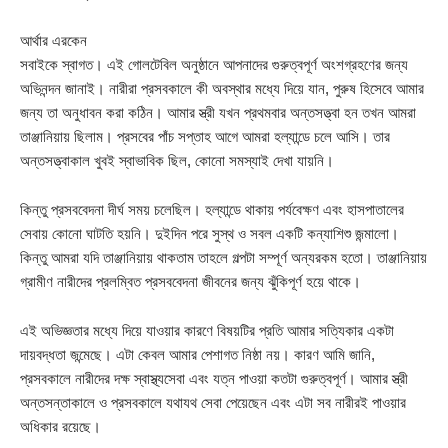
আর্থার এরকেন
সবাইকে স্বাগত। এই গোলটেবিল অনুষ্ঠানে আপনাদের গুরুত্বপূর্ণ অংশগ্রহণের জন্য
অভিনন্দন জানাই। নারীরা প্রসবকালে কী অবস্থার মধ্যে দিয়ে যান, পুরুষ হিসেবে আমার
জন্য তা অনুধাবন করা কঠিন। আমার স্ত্রী যখন প্রথমবার অন্তসত্ত্বা হন তখন আমরা
তাঞ্জানিয়ায় ছিলাম। প্রসবের পাঁচ সপ্তাহ আগে আমরা হল্যান্ডে চলে আসি। তার
অন্তসত্ত্বাকাল খুবই স্বাভাবিক ছিল, কোনো সমস্যাই দেখা যায়নি।
কিন্তু প্রসববেদনা দীর্ঘ সময় চলেছিল। হল্যান্ডে থাকায় পর্যবেক্ষণ এবং হাসপাতালের
সেবায় কোনো ঘাটতি হয়নি। দুইদিন পরে সুস্থ ও সবল একটি কন্যাশিশু জন্মালো।
কিন্তু আমরা যদি তাঞ্জানিয়ায় থাকতাম তাহলে গল্পটা সম্পূর্ণ অন্যরকম হতো। তাঞ্জানিয়ায়
গ্রামীণ নারীদের প্রলম্বিত প্রসববেদনা জীবনের জন্য ঝুঁকিপূর্ণ হয়ে থাকে।
এই অভিজ্ঞতার মধ্যে দিয়ে যাওয়ার কারণে বিষয়টির প্রতি আমার সত্যিকার একটা
দায়বদ্ধতা জন্মেছে। এটা কেবল আমার পেশাগত নিষ্ঠা নয়। কারণ আমি জানি,
প্রসবকালে নারীদের দক্ষ স্বাস্থ্যসেবা এবং যত্ন পাওয়া কতটা গুরুত্বপূর্ণ। আমার স্ত্রী
অন্তসন্তাকালে ও প্রসবকালে যথাযথ সেবা পেয়েছেন এবং এটা সব নারীরই পাওয়ার
অধিকার রয়েছে।