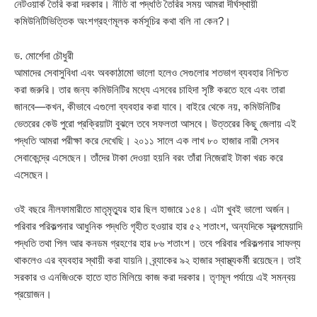
নেটওয়ার্ক তৈরি করা দরকার। নীতি বা পদ্ধতি তৈরির সময় আমরা দীর্ঘস্থায়ী
কমিউনিটিভিত্তিক অংশগ্রহণমূলক কর্মসূচির কথা বলি না কেন?।
ড. মোর্শেদা চৌধুরী
আমাদের সেবাসুবিধা এবং অবকাঠামো ভালো হলেও সেগুলোর শতভাগ ব্যবহার নিশ্চিত
করা জরুরি। তার জন্য কমিউনিটির মধ্যে এসবের চাহিদা সৃষ্টি করতে হবে এবং তারা
জানবে—কখন, কীভাবে এগুলো ব্যবহার করা যাবে। বাইরে থেকে নয়, কমিউনিটির
ভেতরের কেউ পুরো প্রক্রিয়াটা বুঝলে তবে সফলতা আসবে। উত্তরের কিছু জেলায় এই
পদ্ধতি আমরা পরীক্ষা করে দেখেছি। ২০১১ সালে এক লাখ ৮০ হাজার নারী সেসব
সেবাকেন্দ্রে এসেছেন। তাঁদের টাকা দেওয়া হয়নি বরং তাঁরা নিজেরাই টাকা খরচ করে
এসেছেন।
ওই বছরে নীলফামারীতে মাতৃমৃত্যুর হার ছিল হাজারে ১৫৪। এটা খুবই ভালো অর্জন।
পরিবার পরিকল্পনার আধুনিক পদ্ধতি গৃহীত হওয়ার হার ৫২ শতাংশ, অন্যদিকে স্বল্পমেয়াদি
পদ্ধতি তথা পিল আর কনডম গ্রহণের হার ৮৬ শতাংশ। তবে পরিবার পরিকল্পনার সাফল্য
থাকলেও এর ব্যবহার স্থায়ী করা যায়নি। ব্র্যাকের ৯২ হাজার স্বাস্থ্যকর্মী রয়েছেন। তাই
সরকার ও এনজিওকে হাতে হাত মিলিয়ে কাজ করা দরকার। তৃণমূল পর্যায়ে এই সমন্বয়
প্রয়োজন।