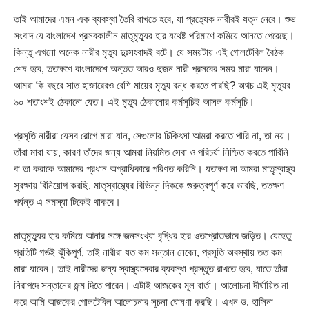
তাই আমাদের এমন এক ব্যবস্থা তৈরি রাখতে হবে, যা প্রত্যেক নারীরই যত্ন নেবে। শুভ
সংবাদ যে বাংলাদেশ প্রসবকালীন মাতৃমৃত্যুর হার যথেষ্ট পরিমাণে কমিয়ে আনতে পেরেছে।
কিন্তু এখনো অনেক নারীর মৃত্যু দুঃসংবাদই বটে। যে সময়টায় এই গোলটেবিল বৈঠক
শেষ হবে, ততক্ষণে বাংলাদেশে অন্তত আরও দুজন নারী প্রসবের সময় মারা যাবেন।
আমরা কি বছরে সাত হাজারেরও বেশি মায়ের মৃত্যু বন্ধ করতে পারছি? অথচ এই মৃত্যুর
৯০ শতাংশই ঠেকানো যেত। এই মৃত্যু ঠেকানোর কর্মসূচিই আসল কর্মসূচি।
প্রসূতি নারীরা যেসব রোগে মারা যান, সেগুলোর চিকিৎসা আমরা করতে পারি না, তা নয়।
তাঁরা মারা যায়, কারণ তাঁদের জন্য আমরা নিয়মিত সেবা ও পরিচর্যা নিশ্চিত করতে পারিনি
বা তা করাকে আমাদের প্রধান অগ্রাধিকারে পরিণত করিনি। যতক্ষণ না আমরা মাতৃস্বাস্থ্য
সুরক্ষায় বিনিয়োগ করছি, মাতৃস্বাস্থ্যের বিভিন্ন দিককে গুরুত্বপূর্ণ করে ভাবছি, ততক্ষণ
পর্যন্ত এ সমস্যা টিকেই থাকবে।
মাতৃমৃত্যুর হার কমিয়ে আনার সঙ্গে জনসংখ্যা বৃদ্ধির হার ওতপ্রোতভাবে জড়িত। যেহেতু
প্রতিটি গর্ভই ঝুঁকিপূর্ণ, তাই নারীরা যত কম সন্তান নেবেন, প্রসূতি অবস্থায় তত কম
মারা যাবেন। তাই নারীদের জন্য স্বাস্থ্যসেবার ব্যবস্থা প্রস্তুত রাখতে হবে, যাতে তাঁরা
নিরাপদে সন্তানের জন্ম দিতে পারেন। এটাই আজকের মূল বার্তা। আলোচনা দীর্ঘায়িত না
করে আমি আজকের গোলটেবিল আলোচনার সূচনা ঘোষণা করছি। এখন ড. হাসিনা