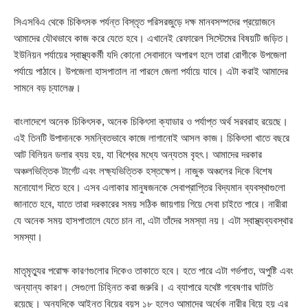
সিএসবিএ থেকে চিকিৎসক পর্যন্ত বিস্তৃত পরিসরজুড়ে দক্ষ মানবসম্পদের প্রয়োজনে
আমাদের যৌথভাবে কাজ করে যেতে হবে। এখানেই রেফারেল সিস্টেমের বিষয়টি জড়িত।
ইউনিয়ন পর্যায়ের স্বাস্থ্যকর্মী যদি কোনো সেবাদানে অপারগ হলে তারা রোগীকে উপজেলা
পর্যায়ে পাঠাবে। উপজেলা হাসপাতাল না পারলে জেলা পর্যায়ে যাবে। এটা করাই আমাদের
সামনে বড় চ্যালেঞ্জ।
বাংলাদেশে অনেক চিকিৎসক, অনেক চিকিৎসা ক্যাডার ও পর্যাপ্ত অর্থ সরবরাহ রয়েছে।
এই তিনটি উপাদানকে সমন্বিতভাবে কাজে লাগানোই আসল কাজ। চিকিৎসা খাতে বছরে
আট বিলিয়ন ডলার ব্যয় হয়, যা বিশ্বের মধ্যে অন্যতম বৃহৎ। আমাদের দরকার
অঞ্চলভিত্তিক টার্গেট এবং লক্ষ্যভিত্তিক হস্তক্ষেপ। নাজুক অঞ্চলের দিকে বিশেষ
মনোযোগ দিতে হবে। এসব এলাকার মানুষজনকে সেবাপ্রাপ্তির বিদ্যমান ব্যবস্থাগুলো
জানাতে হবে, যাতে তারা দরকারের সময় সঠিক জায়গায় গিয়ে সেবা চাইতে পারে। নারীরা
যে অনেক সময় হাসপাতালে যেতে চান না, এটা তাঁদের সমস্যা নয়। এটা স্বাস্থ্যব্যবস্থার
সমস্যা।
মাতৃমৃত্যুর পরোক্ষ কারণগুলোর দিকেও তাকাতে হবে। হতে পারে এটা গর্ভপাত, অপুষ্টি এবং
অন্যান্য কারণ। সেগুলো চিহ্নিত করা জরুরি। এ ব্যাপারে যথেষ্ট গবেষণার ঘাটতি
রয়েছে। অন্যদিকে আইনত বিয়ের বয়স ১৮ হলেও আমাদের অর্ধেক নারীর বিয়ে হয় এর