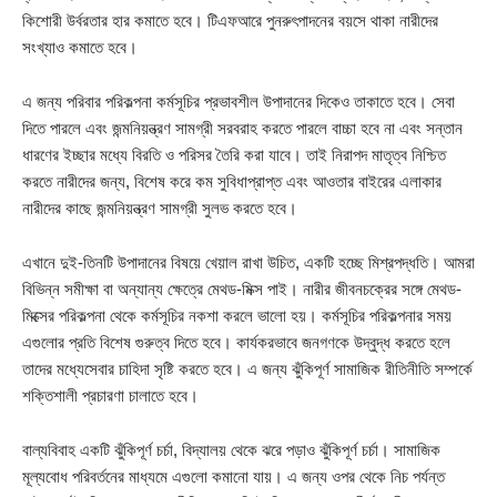
কিশোরী উর্বরতার হার কমাতে হবে। টিএফআরে পুনরুৎপাদনের বয়সে থাকা নারীদের
সংখ্যাও কমাতে হবে।
এ জন্য পরিবার পরিকল্পনা কর্মসূচির প্রভাবশীল উপাদানের দিকেও তাকাতে হবে। সেবা
দিতে পারলে এবং জন্মনিয়ন্ত্রণ সামগ্রী সরবরাহ করতে পারলে বাচ্চা হবে না এবং সন্তান
ধারণের ইচ্ছার মধ্যে বিরতি ও পরিসর তৈরি করা যাবে। তাই নিরাপদ মাতৃত্ব নিশ্চিত
করতে নারীদের জন্য, বিশেষ করে কম সুবিধাপ্রাপ্ত এবং আওতার বাইরের এলাকার
নারীদের কাছে জন্মনিয়ন্ত্রণ সামগ্রী সুলভ করতে হবে।
এখানে দুই-তিনটি উপাদানের বিষয়ে খেয়াল রাখা উচিত, একটি হচ্ছে মিশ্রপদ্ধতি। আমরা
বিভিন্ন সমীক্ষা বা অন্যান্য ক্ষেত্রে মেথড-মিক্স পাই। নারীর জীবনচক্রের সঙ্গে মেথড-
মিক্সের পরিকল্পনা থেকে কর্মসূচির নকশা করলে ভালো হয়। কর্মসূচির পরিকল্পনার সময়
এগুলোর প্রতি বিশেষ গুরুত্ব দিতে হবে। কার্যকরভাবে জনগণকে উদ্বুদ্ধ করতে হলে
তাদের মধ্যেসেবার চাহিদা সৃষ্টি করতে হবে। এ জন্য ঝুঁকিপূর্ণ সামাজিক রীতিনীতি সম্পর্কে
শক্তিশালী প্রচারণা চালাতে হবে।
বাল্যবিবাহ একটি ঝুঁকিপূর্ণ চর্চা, বিদ্যালয় থেকে ঝরে পড়াও ঝুঁকিপূর্ণ চর্চা। সামাজিক
মূল্যবোধ পরিবর্তনের মাধ্যমে এগুলো কমানো যায়। এ জন্য ওপর থেকে নিচ পর্যন্ত