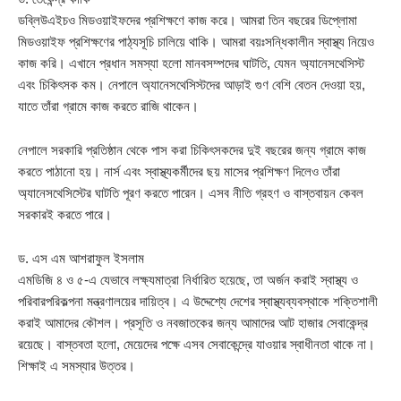
ডব্লিউএইচও মিডওয়াইফদের প্রশিক্ষণে কাজ করে। আমরা তিন বছরের ডিপ্লোমা
মিডওয়াইফ প্রশিক্ষণের পাঠ্যসূচি চালিয়ে থাকি। আমরা বয়ঃসন্ধিকালীন স্বাস্থ্য নিয়েও
কাজ করি। এখানে প্রধান সমস্যা হলো মানবসম্পদের ঘাটতি, যেমন অ্যানেসথেসিস্ট
এবং চিকিৎসক কম। নেপালে অ্যানেসথেসিস্টদের আড়াই গুণ বেশি বেতন দেওয়া হয়,
যাতে তাঁরা গ্রামে কাজ করতে রাজি থাকেন।
নেপালে সরকারি প্রতিষ্ঠান থেকে পাস করা চিকিৎসকদের দুই বছরের জন্য গ্রামে কাজ
করতে পাঠানো হয়। নার্স এবং স্বাস্থ্যকর্মীদের ছয় মাসের প্রশিক্ষণ দিলেও তাঁরা
অ্যানেসথেসিস্টের ঘাটতি পূরণ করতে পারেন। এসব নীতি গ্রহণ ও বাস্তবায়ন কেবল
সরকারই করতে পারে।
ড. এস এম আশরাফুল ইসলাম
এমডিজি ৪ ও ৫-এ যেভাবে লক্ষ্যমাত্রা নির্ধারিত হয়েছে, তা অর্জন করাই স্বাস্থ্য ও
পরিবারপরিকল্পনা মন্ত্রণালয়ের দায়িত্ব। এ উদ্দেশ্যে দেশের স্বাস্থ্যব্যবস্থাকে শক্তিশালী
করাই আমাদের কৌশল। প্রসূতি ও নবজাতকের জন্য আমাদের আট হাজার সেবাকেন্দ্র
রয়েছে। বাস্তবতা হলো, মেয়েদের পক্ষে এসব সেবাকেন্দ্রে যাওয়ার স্বাধীনতা থাকে না।
শিক্ষাই এ সমস্যার উত্তর।