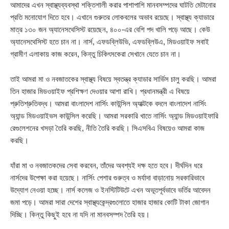
আমাদের এখন স্বাস্থ্যব্যবস্থা শক্তিশালী করার পাশাপাশি মানবসম্পদের ঘাটতি মেটানোর
প্রতি মনোযোগ দিতে হবে। এখানে গুরুতর লোকবলের অভাব রয়েছে। স্বাস্থ্য ক্যাডারে
মাত্র ১৩০ জন অ্যানেসথেসিস্ট রয়েছেন, ৪০০-এর বেশি পদ খালি পড়ে আছে। কেউ
অ্যানেসথেসিস্ট হতে চান না। নার্স, এফডব্লিউভি, এফডব্লিউএ, মিডওয়াইফ সবাই
গ্রামীণ এলাকায় কাজ করেন, কিন্তু চিকিৎসকেরা সেখানে যেতে চান না।
তাই আমরা মা ও নবজাতকের স্বাস্থ্য বিষয়ে স্বতন্ত্র ক্যাডার সার্ভিস চালু করছি। আমরা
তিন হাজার মিডওয়াইফ প্রশিক্ষণ দেওয়ার আশা রাখি। প্রধানমন্ত্রী এ বিষয়ে
প্রুতিশ্রুতিবদ্ধ। আমরা বাংলাদেশ নার্সিং কাউন্সিল অ্যাক্টকে বদলে বাংলাদেশ নার্সিং
অ্যান্ড মিডওয়াইভস কাউন্সিল করেছি। আমরা সরকারি খাতে নার্সিং অ্যান্ড মিডওয়াইফারি
রেগুলেশনের খসড়া তৈরি করছি, নীতি তৈরি করছি। সিএসবিএ বিষয়েও আমরা কাজ
করছি।
যাঁরা মা ও নবজাতকদের সেবা করবেন, তাঁদের অবশ্যই দক্ষ হতে হবে। দীর্ঘদিন ধরে
নার্সদের উপেক্ষা করা হয়েছে। নার্সিং পেশার গুরুত্ব ও মর্যাদা বাড়ানোয় সরকারিভাবে
উদ্যোগ নেওয়া হচ্ছে। নার্স কলেজ ও ইনস্টিটিউটে এখন অভূতপূর্বভাবে ভর্তির আবেদন
জমা পড়ে। আমরা সারা দেশের স্বাস্থ্যকেন্দ্রগুলোতে হাজার হাজার কোটি টাকা জোগান
দিচ্ছি। কিন্তু কিছুই হবে না যদি না মানবসম্পদ তৈরি হয়।