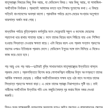
মাতৃস্বাস্থ্য বিষয়ের কিছু দিক আছে, যা মেডিকেল বিষয়। আর কিছু আছে, যা সামাজিক-
অর্থনৈতিক নির্ধারক। প্রথমেই আমাদের বলতে হবে শিক্ষার সুযোগের কথা। এ বিষয়ে
সত্যিই বাংলাদেশের অবস্থা ভালো। প্রাথমিক পর্যায়ে ছেলে-মেয়ের সংখ্যার অনুপাতে
ভারসাম্য অর্জন করা গেছে।
মাধ্যমিক পর্যায়ে বৃত্তিপ্রদান কর্মসূচির ফলে সেকেন্ডারি স্কুল ও কলেজে মেয়েদের
পড়ালেখা ধরে রাখায় সাহায্য হচ্ছে। ফলে তাদের বিয়ের বয়স পিছিয়ে যায় এবং শিক্ষিত
হওয়ায় সিদ্ধান্ত নেওয়ার ক্ষমতা বাড়ে। এটা বিয়ের বয়স এবং প্রথম সন্তান গ্রহণের
বয়সের ওপরও ইতিবাচক প্রভাব ফেলে। মেডিকেল ইস্যুর সঙ্গে তাল মিলিয়ে এ দিকেও
কাজ করে যেতে হবে।
গড় আয়ু এবং গড় আয়—দুটোরই বৃদ্ধি সাধারণভাবে মাতৃস্বাস্থ্যের উন্নতিতে বাস্তব
প্রভাব ফেলে। শ্রমশক্তিতে বিশেষ করে পোশাকশিল্পে নারীদের বিপুল অংশগ্রহণে তাদের
আর্থিক সক্ষমতা বেড়েছে। নারীরা অর্থনৈতিকভাবে সক্ষম হয়ে ওঠা মানে সংসারে তাদের
সিদ্ধান্ত গ্রহণের ক্ষমতা বাড়া। এ থেকে তাদের স্বাস্থ্য নিরাপত্তাও সৃষ্টি হয়। তাই
নারীদের অর্থনৈতিক উন্নতির গতি এবং মজুরি-বৈষম্য দূর করার দিকে নজর দেওয়া
জরুরি।
সিডও সনদ সাক্ষরকারী দেশগুলোর অন্যতম হয়েও আইন প্রণয়ন ও বাস্তবায়নের ক্ষেত্রে