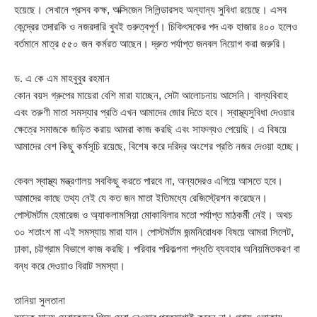
হয়েছে। সেখানে প্রসব কক্ষ, অক্সিজেন সিলিন্ডারসহ অন্যান্য সুবিধা রয়েছে। এসব
কেন্দ্রের তদারকি ও নজরদারি খুবই গুরুত্বপূর্ণ। চিকিৎসকের পদ এক হাজার ৪০০ হলেও
বর্তমানে মাত্র ৫৫০ জন কর্মরত আছেন। দ্রুত পর্যাপ্ত জনবল নিয়োগ করা জরুরি।
ড. এ কে এম মাহবুবুর রহমান
কোন বয়স গ্রুপের মায়েরা বেশি মারা যাচ্ছেন, সেটা আলোচনায় আসেনি। বাল্যবিবাহ
এবং তরুণী মাতা সমস্যার প্রতি এখন আমাদের জোর দিতে হবে। স্বাস্থ্যসুবিধা দেওয়ার
ক্ষেত্রে সমাজকে জড়িত করায় আমরা কাজ করছি এবং সাফল্যও পেয়েছি। এ বিষয়ে
আমাদের বেশ কিছু কর্মসূচি রয়েছে, বিশেষ করে দরিদ্র অংশের প্রতি নজর দেওয়া হচ্ছে।
কেবল স্বাস্থ্য মন্ত্রণালয় সবকিছু করতে পারবে না, অন্যদেরও এগিয়ে আসতে হবে।
আমাদের কাছে তথ্য নেই যে কত জন মাতা ইতিমধ্যে রেজিস্ট্রেশন করেছেন।
পোস্টমর্টাম হেমারেজ ও অ্যাকলামসিয়া মোকাবিলার মতো পর্যাপ্ত মাঠকর্মী নেই। অথচ
৩০ শতাংশ মা এই সমস্যায় মারা যান। পোস্টমর্টাম জন্মনিরোধক বিষয়ে আমরা সিলেট,
ঢাকা, চট্টগ্রাম বিভাগে কাজ করছি। পরিবার পরিকল্পনা পদ্ধতি ব্যবহার অনিয়মিতকরণ বা
বন্ধ করে দেওয়াও বিরাট সমস্যা।
তানিয়া সুলতানা