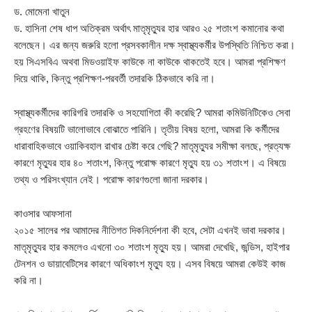
ড. মোমেনা খাতুন
ড. হাসিনা শেষ ধাপ অতিক্রম অর্থাৎ মাতৃমৃত্যুর হার আরও ২৫ শতাংশ কমানোর কথা
বলেছেন। এর জন্য জরুরি হলো প্রসবকালীন দক্ষ স্বাস্থ্যকর্মীর উপস্থিতি নিশ্চিত করা।
হয় সিএসবিএ অথবা মিডওয়াইফ কাউকে না কাউকে থাকতেই হবে। আমরা প্রশিক্ষণ
দিয়ে থাকি, কিন্তু প্রশিক্ষণ-পরবর্তী তদারকি ঠিকভাবে করি না।
স্বাস্থ্যকর্মীদের কারিগরি তদারকি ও সহযোগিতা কী করেছি? আমরা কমিউনিটিকেও সেবা
গ্রহণের বিষয়টি ভালোভাবে বোঝাতে পারিনি। তৃতীয় বিষয় হলো, আমরা কি কর্মীদের
ধারাবাহিকভাবে ওয়াকিবহাল রাখার চেষ্টা করে গেছি? মাতৃমৃত্যুর সমীক্ষা বলছে, প্রত্যক্ষ
কারণে মৃত্যুর হার ৪০ শতাংশ, কিন্তু পরোক্ষ কারণে মৃত্যু হয় ৩১ শতাংশ। এ বিষয়ে
তথ্য ও পরিসংখ্যান নেই। পরোক্ষ কারণগুলো জানা দরকার।
কাওসার আফসানা
২০১৫ সালের পর আমাদের নীতিগত দিকনির্দেশনা কী হবে, সেটা এখনই ভাবা দরকার।
মাতৃমৃত্যুর হার কমলেও এখনো ৩০ শতাংশ মৃত্যু হয়। আমরা দেখেছি, জন্ডিস, হাইপার
টেনশন ও ডায়াবেটিসের কারণে অধিকাংশ মৃত্যু হয়। এসব বিষয়ে আমরা কেউই কাজ
করি না।