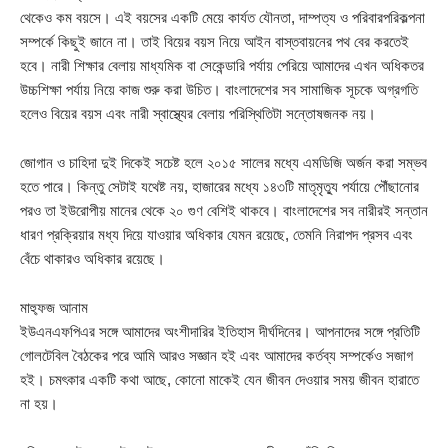
থেকেও কম বয়সে। এই বয়সের একটি মেয়ে কার্যত যৌনতা, দাম্পত্য ও পরিবারপরিকল্পনা
সম্পর্কে কিছুই জানে না। তাই বিয়ের বয়স নিয়ে আইন বাস্তবায়নের পথ বের করতেই
হবে। নারী শিক্ষার বেলায় মাধ্যমিক বা সেকেন্ডারি পর্যায় পেরিয়ে আমাদের এখন অধিকতর
উচ্চশিক্ষা পর্যায় নিয়ে কাজ শুরু করা উচিত। বাংলাদেশের সব সামাজিক সূচকে অগ্রগতি
হলেও বিয়ের বয়স এবং নারী স্বাস্থ্যের বেলায় পরিস্থিতিটা সন্তোষজনক নয়।
জোগান ও চাহিদা দুই দিকেই সচেষ্ট হলে ২০১৫ সালের মধ্যে এমডিজি অর্জন করা সম্ভব
হতে পারে। কিন্তু সেটাই যথেষ্ট নয়, হাজারের মধ্যে ১৪৩টি মাতৃমৃত্যু পর্যায়ে পৌঁছানোর
পরও তা ইউরোপীয় মানের থেকে ২০ গুণ বেশিই থাকবে। বাংলাদেশের সব নারীরই সন্তান
ধারণ প্রক্রিয়ার মধ্য দিয়ে যাওয়ার অধিকার যেমন রয়েছে, তেমনি নিরাপদ প্রসব এবং
বেঁচে থাকারও অধিকার রয়েছে।
মাহ্ফুজ আনাম
ইউএনএফপিএর সঙ্গে আমাদের অংশীদারির ইতিহাস দীর্ঘদিনের। আপনাদের সঙ্গে প্রতিটি
গোলটেবিল বৈঠকের পরে আমি আরও সজ্ঞান হই এবং আমাদের কর্তব্য সম্পর্কেও সজাগ
হই। চমৎকার একটি কথা আছে, কোনো মাকেই যেন জীবন দেওয়ার সময় জীবন হারাতে
না হয়।