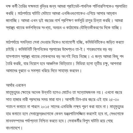
দক্ষ কর্মী তৈরির সক্ষমতা বৃদ্ধির জন্য আমরা প্রাইভেট-পাবলিক পার্টনারশিপকেও প্রসারিত
করছি। মাঠপর্যায়ে ঘাটতি মেটাতে আমরা এনজিওগুলোকেও এগিয়ে আসার আহ্বান
জানাচ্ছি। আমরা এখন দুই বছরের নার্স প্রশিক্ষণ কর্মসূচি চালুর চিন্তা করছি। আমরা
স্বাস্থ্য খাতের কর্মশক্তির সংখ্যা, অবয়ব ও কাঠামোর যৌক্তিকীকরণের দিকে যাচ্ছি।
মাঠপর্যায়ে সমন্বিত সেবা দেওয়ার দিকেও মনোযোগী হচ্ছি, কমিউনিটিকেও জড়িত করতে
চাইছি। কমিউনিটি ক্লিনিকের প্রসারের উদ্দেশ্যও তা-ই। শহরগুলোর বড় বড়
হাসপাতাল স্বাস্থ্য খাতের লোকবলের বড় অংশই নিয়ে নিচ্ছে। এ জন্য আমরা কিছু পদ
তৈরি করছি, যার নিয়োগ হবে আঞ্চলিক ভিত্তিতে। মিডিয়া হলো তৃতীয় চক্ষু, আপনারা
আমাদের বুঝতে ও সমস্যা ধরিয়ে দিতে সাহায্য করবেন।
আর্থার এরকেন
মাতৃমৃত্যুর ক্ষেত্রে অনেক উন্নতি হলেও মোটেও তা সন্তোষজনক নয়। এখনো বছরে
সাত হাজার নারী প্রসবের সময় মারা যান। আগামী তিন-চার বছরে এই হার ২৫-৩০
শতাংশ কমাতে না পারলে ২০১৫ সালের এমডিজি লক্ষ্য পূরণ করা যাবে না। মাতৃমৃত্যুর
হার কমাতে হলে সেবাকেন্দ্রগুলোকে কেবল যন্ত্রপাতিসজ্জিত করলেই হবে না, সেগুলোকে
মানবসম্পদের পর্যাপ্ততা নিশ্চিত করতে হবে। সেবাকর্মীর বিপুল ঘাটতি রয়ে গেছে
বাংলাদেশে।