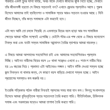
পরিবারে একটা সুন্দর ঘটনা ঘটছে, অথচ মাকে যেখানে জীবনের ঝুঁকি নিতে হচ্ছে, সেখানে
তাঁর জীবনসঙ্গী হয়তো সে বিষয়ে সচেতনই নন? এখানে জেন্ডার প্রশ্নটাও আসে। পুরুষ
হিসেবে আমাদের তাই ব্যক্তিগত ও সামাজিক স্তরে আরও সচেতন হওয়ার আছে। যিনি
জীবন দিচ্ছেন, তাঁর জন্য সমাজকে এটা করতেই হবে।
এটা শুনে আমি তো চমকে গিয়েছি যে একমাত্র বিয়ের বয়স ছাড়া আর সব সামাজিক
ক্ষেত্রে আমরা সঠিক লক্ষ্যেই এগোচ্ছি। ডেইলি স্টার-এর পক্ষ থেকে এ বিষয়ে মনোযোগ
নিবদ্ধ করা এবং যতটা সম্ভব সামাজিক আন্দোলন তৈরির ব্যাপারে আমরা দায়বদ্ধ।
এ বিষয়ে আমরা আপনাদের সহযোগিতা চাই এবং আমাদের সহযোগিতারও প্রস্তাব
দিচ্ছি। আইনত নারীদের বিয়ের বয়স ১৮ থাকা সত্ত্বেও এখনো ৫০ শতাংশ নারীর বিয়ে
হয় ১৬ বছরের নিচে। প্রথমত এটা আইনেরও লঙ্ঘন। আইন ফাঁকি দেওয়া সম্ভব হচ্ছে
জন্ম নিবন্ধন না থাকার জন্য, সে কারণে বয়স বাড়িয়ে দেখানো সম্ভব হচ্ছে। আইন
প্রয়োগের সমস্যাও কম জরুরি নয়।
ইংরেজি পত্রিকার পাঠক নারীরা নিশ্চয়ই প্রসবের সময় মারা যান কম। কিন্তু সংবাদপত্র
হিসেবে আমরা বুদ্ধিবৃত্তিক স্তরে সচেতনতা তৈরি করতে পারি। নীতিনির্ধারক, চিকিৎসক
সমাজ এবং সরকারের মধ্যেও আমরা তাগাদা তৈরি করতে পারি।