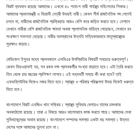
বিরাট ব্যবধান রয়েছে আমাদের। এখনো ৪০ শতাংশ নারী গার্হস্থ্য সহিংসতার শিকার।
আমাদের প্রধানমন্ত্রী ও বিরোধী নেত্রী উভয়ই নারী। কেবল শীর্ষ রাজনৈতিক পদ পেলেই
চলবে না, নারীদের রাজনৈতিক প্রক্রিয়ায় আরও বেশি করে জড়িত করতে হবে। নেপালে
যেখানে নারীরা বেশি রাজনৈতিক ক্ষমতা অথবা প্রশাসনিক দায়িত্ব পেয়েছেন, সেখানে বন
সংরক্ষণে সফলতা বেড়েছে। নারীর অবস্থানের উন্নতি সত্যিকারভাবে মাতৃস্বাস্থ্যের
সুরক্ষাও বাড়ায়।
মেডিকেল ইস্যুর মধ্যে প্রসবকালে এসবিএর উপস্থিতির বিষয়টি সবচেয়ে গুরুত্বপূর্ণ।
কেবল মিডওয়াফই নয়, সব রকম দক্ষ প্রসবকর্মীর সংখ্যা বাড়াতে হবে। এটা তৈরি করতে
তিন থেকে চার বছরের প্রশিক্ষণ লাগবে। এই মধ্যবর্তী সময়ে কী করা হবে? তাই
এফডব্লিউভির দিকেও নজর দিতে হবে। স্বাস্থ্য ও পরিবার পরিকল্পনা উভয় দিকেই গুরুত্ব
দিতে হবে।
বাংলাদেশে বিরাট এনজিও খাত সক্রিয়। স্বাস্থ্য সুবিধার বেলায়ও তাদের চমৎকার
অবকাঠামো রয়েছে। তারা এ বিষয়ে আরও ভালোভাবে কাজ করতে পারে। আমাদের সেবা
সুবিধাকেন্দ্রের অভাব রয়েছে। বাংলাদেশে সম্পদের সমস্যা একটা বড় সমস্যা। উন্নত
দেশের সঙ্গে আমাদের তুলনা চলে না।