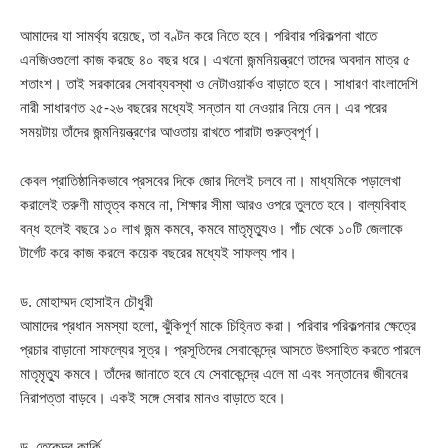
আমাদের যা সামর্থ্য রয়েছে, তা বণ্টন করে নিতে হবে। পরিবার পরিকল্পনা খাতে
এনজিওগুলো কাজ করছে ৪০ বছর ধরে। এখনো জন্মনিয়ন্ত্রণে তাদের অবদান মাত্র ৫
শতাংশ। তাই সরকারের সেবাব্যবস্থা ও নেটাওয়ার্কও বাড়াতে হবে। সাধারণ বাংলাদেশি
নারী সাধারণত ২৫-২৬ বছরের মধ্যেই সন্তান যা নেওয়ার নিয়ে নেন। এর পরের
সময়টায় তাঁদের জন্মনিয়ন্ত্রণের আওতায় রাখতে পারাটা গুরুত্বপূর্ণ।
কেবল প্রাতিষ্ঠানিকভাবে প্রসবের দিকে জোর দিলেই চলবে না। মাধ্যমিকে পড়ালেখা
করালেই তরুণী মাতৃত্ব কমবে না, শিক্ষার সীমা আরও ওপরে তুলতে হবে। বাল্যবিবাহ
বন্ধ হলেই বছরে ১০ লাখ জন্ম কমবে, কমবে মাতৃমৃত্যুও। পাঁচ থেকে ১০টি জেলাকে
টার্গেট করে কাজ করলে কয়েক বছরের মধ্যেই সাফল্য পাব।
ড. মোহাম্মদ হোসাইন চৌধুরী
আমাদের প্রধান সমস্যা হলো, ঝুঁকিপূর্ণ মাকে চিহ্নিত করা। পরিবার পরিকল্পনার ক্ষেত্রে
প্রচার বাড়ানো সাফল্যের সূত্র। প্রসূতিদের সেবাকেন্দ্রে আসতে উৎসাহিত করতে পারলে
মাতৃমৃত্যু কমবে। তাঁদের জানাতে হবে যে সেবাকেন্দ্রে এলে মা এবং সন্তানের জীবনের
নিরাপত্তা বাড়বে। একই সঙ্গে সেবার মানও বাড়াতে হবে।
ড. তেকেন্দ্র কার্কি