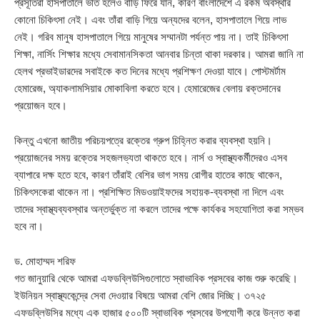
প্রসূতিরা হাসপাতালে ভর্তি হলেও বাড়ি ফিরে যান, কারণ বাংলাদেশে এ রকম অবস্থার
কোনো চিকিৎসা নেই। এবং তাঁরা বাড়ি গিয়ে অন্যদের বলেন, হাসপাতালে গিয়ে লাভ
নেই। গরিব মানুষ হাসপাতালে গিয়ে মানুষের সম্মানটা পর্যন্ত পায় না। তাই চিকিৎসা
শিক্ষা, নার্সিং শিক্ষার মধ্যে সেবামানসিকতা আনবার চিন্তা থাকা দরকার। আমরা জানি না
হেলথ প্রভাইডারদের সবাইকে কত দিনের মধ্যে প্রশিক্ষণ দেওয়া যাবে। পোস্টমর্টাম
হেমারেজ, অ্যাকলামসিয়ার মোকাবিলা করতে হবে। হেমারেজের বেলায় রক্তদানের
প্রয়োজন হবে।
কিন্তু এখনো জাতীয় পরিচয়পত্রে রক্তের গ্রুপ চিহ্নিত করার ব্যবস্থা হয়নি।
প্রয়োজনের সময় রক্তের সহজলভ্যতা থাকতে হবে। নার্স ও স্বাস্থ্যকর্মীদেরও এসব
ব্যাপারে দক্ষ হতে হবে, কারণ তাঁরাই বেশির ভাগ সময় রোগীর হাতের কাছে থাকেন,
চিকিৎসকেরা থাকেন না। প্রশিক্ষিত মিডওয়াইফদের সহায়ক-ব্যবস্থা না দিলে এবং
তাদের স্বাস্থ্যব্যবস্থার অন্তর্ভুক্ত না করলে তাদের পক্ষে কার্যকর সহযোগিতা করা সম্ভব
হবে না।
ড. মোহাম্মদ শরিফ
গত জানুয়ারি থেকে আমরা এফডব্লিউসিগুলোতে স্বাভাবিক প্রসবের কাজ শুরু করেছি।
ইউনিয়ন স্বাস্থ্যকেন্দ্রে সেবা দেওয়ার বিষয়ে আমরা বেশি জোর দিচ্ছি। ৩৭২৫
এফডব্লিউসির মধ্যে এক হাজার ৫০০টি স্বাভাবিক প্রসবের উপযোগী করে উন্নত করা