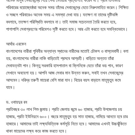
অনেক মানুষ সেবাকেন্দ্রে গিয়ে সেবা নেওয়ার প্রত্যাশাই করেন না। গ্রাম এলাকায়
পরিবারের বয়োজ্যেষ্ঠরা অনেক সময় তাঁদের সেবাকেন্দ্রে যেতে নিরুৎসাহিত করেন। শিক্ষিত
ও সচ্ছল পরিবারেও অনেক সময় এ সমস্যা দেখা যায়। যতক্ষণ না তাদের দৃষ্টিভঙ্গি
বদলাবে, ততক্ষণ পরিস্থিতি বদলাবে না। তাই সমাজ সচেতনতা তৈরি করতে হবে,
পাশাপাশি সেবাগ্রহণের পরিবেশও সৃষ্টি করতে হবে। আর এটা করতে হবে সমন্বিতভাবে।
আর্থার এরকেন
বাংলাদেশের নারীরা পৃথিবীর অন্যান্য স্থানের নারীদের মতোই চৌকস ও বাস্তববাদী। বলা
হয়, বাংলাদেশের নারীরা নাকি বাড়িতেই প্রসবে আগ্রহী। বাড়িতে অন্তত তাঁরা
সেবাযত্নটা পান। কিন্তু সরকারি হাসপাতাল বা ক্লিনিকে যেতে তাঁরা ভয় পান, কারণ
সেখানে অবহেলা হয়। আপনি আজ সেবার মান উন্নত করুন, সবাই তখন সেবাকেন্দ্রে
আসবেন। দরিদ্র তরুণী মায়েরা বেশি মারা যান। বিয়ের বয়স বাড়ালে মাতৃমৃত্যু কমে
যাবে।
ড. ওবায়দুর রব
প্রতিবছর ৩০ লাখ শিশু জন্মায়। প্রতি জেলায় জন্মে ৬০ হাজার, প্রতি উপজেলায় চয়
হাজার, প্রতি ইউনিয়নে ৬০০। বছরে মাতৃমৃত্যু হয় সাত হাজার, নামিয়ে আনতে হবে চার
হাজারে। আমাদের তাই লক্ষ্যভিত্তিক কর্মসূচি নিতে হবে। আমাদের এখনই উচ্চঝুঁকিতে
থাকা মায়েদের লক্ষ্য করে কাজ করতে হবে।