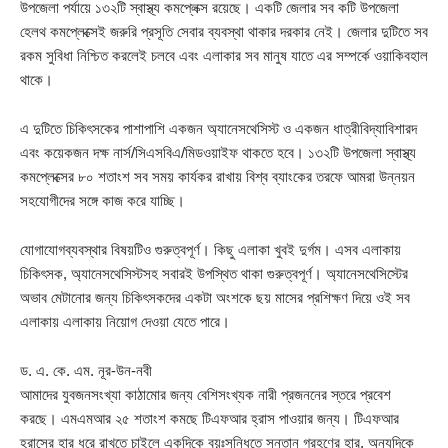
উপজেলা পর্যায়ে ১৩২টি স্বাস্থ্য কমপ্লেক্স রয়েছে। একটি জেলার সব কটি উপজেলা
হেলথ কমপ্লেক্সেই জরুরি প্রসূতি সেবার ব্যবস্থা থাকার দরকার নেই। জেলার দুটিতে সব
রকম সুবিধা নিশ্চিত করলেই চলবে এবং এলাকার সব মানুষ যাতে এর সম্পর্কে ওয়াকিবহাল
থাকে।
এ দুটিতে চিকিৎসকের পাশাপাশি একজন অ্যানেসথেসিস্ট ও একজন ধাত্রীবিদ্যাবিশারদ
এবং কয়েকজন দক্ষ নার্স/সিএসবিএ/মিডওয়াইফ থাকতে হবে। ১৩২টি উপজেলা স্বাস্থ্য
কমপ্লেক্সের ৮০ শতাংশ সব সময় কার্যকর রাখায় বিশ্ব ব্যাংকের তরফে আমরা উন্নয়ন
সহযোগীদের সঙ্গে কাজ করে যাচ্ছি।
যোগাযোগব্যবস্থার বিষয়টিও গুরুত্বপূর্ণ। কিছু এলাকা খুবই দুর্গম। এসব এলাকায়
চিকিৎসক, অ্যানেসথেসিস্টসহ সবারই উপস্থিত থাকা গুরুত্বপূর্ণ। অ্যানেসথেসিস্টের
অভাব মেটানোর জন্য চিকিৎসকদের একটা অংশকে ছয় মাসের প্রশিক্ষণ দিয়ে ওই সব
এলাকায় এলাকায় নিয়োগ দেওয়া যেতে পারে।
ড. এ. কে. এম. নূর-উন-নবী
আমাদের যুবজনসংখ্যা কাঠামোর জন্য বেশিসংখ্যক নারী প্রজননের স্তরে প্রবেশ
করছে। এমএমআর ২৫ শতাংশ কমছে টিএফআর হ্রাস পাওয়ার জন্য। টিএফআর
হ্রাসের হার ধরে রাখতে চাইলে একদিকে বয়ঃসন্ধিতে সন্তান গ্রহণের হার, অন্যদিকে