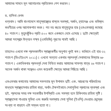
আমাদের সামনে মূল আলোচনার প্রতিবেদন পেশ করবেন।
ড. হাসিনা বেগম
ধন্যবাদ। আমি বাংলাদেশে মাতৃস্বাস্থ্যের বাস্তব অবস্থা, অর্জন, চ্যালেঞ্জ এবং ভবিষ্যৎ
করণীয়ের ওপর আলোকপাত করব। গত নয় বছরে মাতৃমৃত্যুর হার (এমএমআর) কমেছে
৪০ শতাংশ। মৃত্যুঝুঁকিও প্রতি ৫০০ জনে একজনে নেমে এসেছে। দুটো ক্ষেত্রেই
আমরা সহস্রাব্দ উন্নয়ন লক্ষ্য (এমডিজি) পূরণের পথেই আছি।
তাহলেও এখনো দক্ষ প্রসবকালীন স্বাস্থ্যকর্মীর অনুপাত খুবই কম। বর্তমানে এই হার ৩২
শতাংশ (ডিএইচএস ২০১১)। এখনো অন্তত একবার প্রসবপূর্ব সেবাদানের বিস্তার ৬৮
শতাংশ। একাধিকবার প্রসবপূর্ব সেবা নিশ্চিত করায় আমাদের সাফল্য মাত্র ২৬ শতাংশ।
অনেক অর্জন থাকা সত্ত্বেও এমন কয়েকটি ক্ষেত্রে আমরা পিছিয়ে আছি।
এমএমআর কমানোয় আমাদের সফলতার মূল উপাদান দুটি: এক. আচরণের পরিবর্তনের
মাধ্যমে স্বাস্থ্যসেবার চাহিদা বাড়া, অর্থাৎ টেকসইভাবে সেবাসুবিধা প্রদানের ব্যবস্থা এবং
দুই. প্রসবের সময় দক্ষ সহকারীর উপস্থিতি এবং সমস্যা হলে চিকিৎসার চাহিদা সৃষ্টি।
স্বাস্থ্যসেবা পাওয়ার সুবিধা এবং জরুরি অবস্থায় সেবা সুবিধা (ইওসি) দেওয়ার কেন্দ্রের
সংখ্যা না বাড়ালে এটা সম্ভব হতো না।