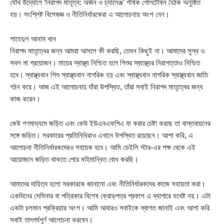
যৌথ উদ্যোগে ‘নিরাপদ মাতৃত্ব: অর্জন ও চ্যালেঞ্জ’ শীর্ষক গোলটেবিল বৈঠক অনুষ্ঠিত
হয়। সংশ্লিষ্ট বিশেষজ্ঞ ও নীতিনির্ধারকেরা এ আলোচনায় অংশ নেন।
শাহেদুল আনাম খান
নিরাপদ মাতৃত্বের জন্য আমরা আসলে কী করছি, তেমন কিছুই না। আমাদের সুস্থ ও
সবল মা প্রয়োজন। মায়ের স্বাস্থ্য নিশ্চিত হলে শিশুর স্বাস্থ্যের নিরাপত্তাও নিশ্চিত
হবে। স্বাস্থ্যবান শিশু স্বাস্থ্যবান নাগরিক হয় এবং স্বাস্থ্যবান নাগরিক স্বাস্থ্যবান জাতি
গঠন করে। আজ এই আলোচনায় যাঁরা উপস্থিত, তাঁরা সবাই নিরাপদ মাতৃত্বের জন্য
কাজ করেন।
কেউ গণমাধ্যমে জড়িত এবং কেউ ইউএনএফপিএ যা করার চেষ্টা করছে তা বাস্তবায়নের
সঙ্গে জড়িত। সরকারের প্রতিনিধিরাও এখানে উপস্থিত রয়েছেন। আশা করি, এ
আলোচনা নীতিনির্ধারকদেরও সহায়ক হবে। আমি ডেইলি স্টার-এর পক্ষ থেকে এই
আয়োজনে জড়িত থাকতে পেরে মহিমান্বিত বোধ করছি।
আমাদের দায়িত্ব হলো সরকারকে জানানো এবং নীতিনির্ধারকদের কাজে সহায়তা করা।
একদিনের সেমিনার বা পত্রিকার বিশেষ ক্রোড়পত্র প্রকাশ এ ব্যাপারে যথেষ্ট নয়। এটা
একটা চলমান প্রক্রিয়ার অংশ। আমি আবারও সবাইকে স্বাগত জানাই এবং আশা করি
সবাই তাৎপর্যপূর্ণ আলোচনা করবেন।