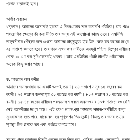
প্রদান বাড়াতেই হবে।
আর্থার এরকেন
ধন্যবাদ। আমাদের অনেকেই হয়তো এ বিষয়গুলোর সঙ্গে কমবেশি পরিচিত। তার পরও
প্রায়োগিক ক্ষেত্রে কী করা উচিত তার জন্য এই আলোচনা কাজে দেবে। এমডিজি
লক্ষ্যসীমায় পৌঁছতে হলে এখনো আমাদের মাতৃমৃত্যুর হার তিন থেকে চার বছরের মধ্যে
২৫ শতাংশ কমাতে হবে। তার পরও এখানকার নারীদের অবস্থা পশ্চিমা বিশ্বের নারীদের
থেকে ২০ গুণ কম সুবিধাজনকই থাকবে। তাই এমডিজির পাঁচটি টার্গেটে পৌাঁছানোয়
অনেক কিছু করার আছে।
ড. আহমেদ আল কবীর
আমাদের জনসংখ্যার বড় একটি অংশই তরুণ। ৩৪ শতাংশ মানুষ ১৪ বছরের কম
বয়সী। ৬৫ শতাংশ জনসংখ্যা ৩০ বছরের কম বয়সী। ৮০+ শতাংশ ৪০ বছরের কম
বয়সী। ১৫-৪৫ বছরের নারীদের প্রজননক্ষম ধরলে জনসংখ্যার ৪০+ শতাংশেরও বেশি
সেই বয়সসীমার মধ্যে পড়ে। এই তরুণ জনসংখ্যা আমাদের সমাজ-অর্থনীতির জন্য
সুবিধাজনক হতে পারে, যাকে বলা হয় পুপুলেশন ডিভিডেন্ট। কিন্তু তার জন্য তাদের
স্বাস্থ্য ঠিক রাখতে হবে এবং কর্মরত রাখতে হবে।
স্বাস্থ্য খাতে আমাদের তিনটি ক্ষেত্রে নজর দিতে হবে- বেসিক কেয়ার, সেকেন্ডারি কেয়ার,