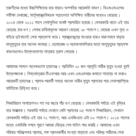
তরুণীদের মধ্যে উচ্চশিক্ষিতের হার বাড়াও অগগতির আরেকটা কারণ। বিএমএমএসের
সমীক্ষা দেখাচ্ছে, মার্তৃস্বাস্থ্যবিষয়ক সচেতনতা অশিক্ষিত নারীদের মধ্যেও বেড়েছে।
২০০৪ থেকে ২০১১ সালে সেবাসুবিধা যথেষ্ট প্রসারিত হয়েছে। বেসরকারি খাতে এই হার
বেড়েছে চার গুণ। সেবার চাহিদামূলক আচরণ বেড়েছে ২৮ শতাংশ। মেয়েরা এখন গৃহে ও
বাইরে দুইখানেই সেবা প্রত্যাশা করে। স্বাস্থ্যকেন্দ্রে যাওয়ার হারও দারুণভাবে বাড়ায়
মাতৃমৃত্যুর হার অনেক কমেছে। হেমোরেজ ও অ্যাকলামসিয়ার মতো মাতৃমৃত্যুর প্রত্যক্ষ
কারণগুলোও উল্লেখযোগ্য মাত্রায় হ্রাস পেয়েছে।
আমাদের সামনে অনেকগুলো চ্যালেঞ্জ। প্রতিদিন ২০ জন প্রসূতি নারীর মৃত্যু হওয়া খুবই
উদ্বেগজনক। নিম্নমাত্রার টিএফআর আর এখন এমএমআর কমাতে সাহায্য না করাও
আরেকটি চ্যালেঞ্জ। প্রসব-পরবর্তী সময়ে অনেক নারীর মৃত্যু প্রসবের পরে সেবাপ্রাপ্তির
ঘাটতিকে চিহ্নিত করে।
সিজারিয়ান অপারেশনও গত নয় বছরে পাঁচ গুণ বেড়েছে। বেসরকারি পর্যায়ে এই বৃদ্ধির
হার মারাত্মক। সরকারি পর্যায়ে যেখানে মোট প্রসবের ৩৫ শতাংশ সিজারিয়ান, সেখানে
বেসরকারি পর্যায়ে এই হার ৭১ শতাংশ, আর এনজিওতে এটা ৩০ শতাংশ। ২০১৫ সালের
মধ্যে এমডিজি লক্ষ্য পূরণে আমরা দৌড়ের শেষ মাইল পার করছি। আমাদের এখন
পরিবার পরিকল্পনার প্রসার, দক্ষ প্রসবকর্মীর সংখ্যা বাড়ানো এবং দরিদ্র নারীদের সেবা