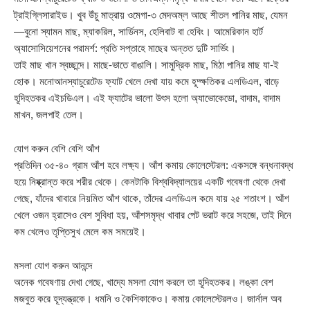
ট্রাইগ্লিসারাইড। খুব উঁচু মাত্রায় ওমেগা-৩ মেদঅম্ল আছে শীতল পানির মাছ, যেমন
—বুনো স্যামন মাছ, ম্যাকরিল, সার্ডিনস, হেলিবাট বা হেবিং। আমেরিকান হার্ট
অ্যাসোসিয়েশনের পরামর্শ: প্রতি সপ্তাহে মাছের অন্তত দুটি সার্ভিং।
তাই মাছ খান স্বচ্ছন্দে। মাছে-ভাতে বাঙালি। সামুদ্রিক মাছ, মিঠা পানির মাছ যা-ই
হোক। মনোআনস্যাচুরেটেড ফ্যাট খেলে দেখা যায় কমে হূদ্ক্ষতিকর এলডিএল, বাড়ে
হূদিহতকর এইচডিএল। এই ফ্যাটের ভালো উৎস হলো অ্যাভোকেডো, বাদাম, বাদাম
মাখন, জলপাই তেল।
যোগ করুন বেশি বেশি আঁশ
প্রতিদিন ৩৫-৪০ গ্রাম আঁশ হবে লক্ষ্য। আঁশ কমায় কোলেস্টেরল: একসঙ্গে বন্ধনাবদ্ধ
হয়ে নিষ্ক্রান্ত করে শরীর থেকে। কেনটাকি বিশ্ববিদ্যালয়ের একটি গবেষণা থেকে দেখা
গেছে, যাঁদের খাবারে নিয়মিত আঁশ থাকে, তাঁদের এলডিএল কমে যায় ২৫ শতাংশ। আঁশ
খেলে ওজন হ্রাসেও বেশ সুবিধা হয়, আঁশসমৃদ্ধ খাবার পেট ভরাট করে সহজে, তাই দিনে
কম খেলেও তৃপ্তিসুখ মেলে কম সময়েই।
মসলা যোগ করুন আনন্দে
অনেক গবেষণায় দেখা গেছে, খাদ্যে মসলা যোগ করলে তা হূদিহতকর। লঙ্কা বেশ
মজবুত করে হূদ্যন্ত্রকে। ধমনি ও কৈশিকাকেও। কমায় কোলেস্টেরলও। জার্নাল অব