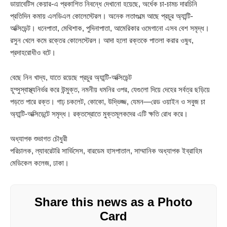
ডায়াবেটিস কেয়ার-এ প্রকাশিত নিবন্ধে দেখানো হয়েছে, অর্ধেক চা-চামচ দারচিনি
প্রতিদিন কমায় এলডিএল কোলেস্টেরল। অনেক লতাগুল্মে আছে প্রচুর অ্যান্টি-
অক্সিডেন্ট। ধনেপাতা, মেথিশাক, পুদিনাপাতা, আমেরিকার ওমেগানো এসব বেশ সমৃদ্ধ।
রসুন খেলে কমে রক্তের কোলেস্টেরল। আদা হলো রক্তকে পাতলা করার ওষুধ,
প্রদাহরোধীও বটে।
বেছে নিন খাদ্য, যাতে রয়েছে প্রচুর অ্যান্টি-অক্সিডেন্ট
হূদ্সুস্বাস্থ্যনির্ভর করে উন্মুক্ত, নমনীয় ধমনির ওপর, যেগুলো দিয়ে দেহের সর্বত্র ছড়িয়ে
পড়তে পারে রক্ত। গাঢ় চকলেট, কোকো, উদ্ভিজ্জ, যেমন—রেড ওয়াইন ও সবুজ চা
অ্যান্টি-অক্সিডেন্টে সমৃদ্ধ। রক্তস্রোতে মুক্তমূলকদের এটি ক্ষতি রোধ করে।
অধ্যাপক শুভাগত চৌধুরী
পরিচালক, ল্যাবরেটরি সার্ভিসেস, বারডেম হাসপাতাল, সাম্মানিক অধ্যাপক ইব্রাহিম
মেডিকেল কলেজ, ঢাকা।
Share this news as a Photo
Card