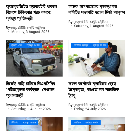
অ্যাক্রেডিটেড ল্যাবরেটরি থাকলে
ঢামেক হাসপাতালের ব্যবস্থাপনা
বিদেশে চিকিৎসার খরচ কমবে:
কমিটির সভাপতি হলেন মির্জা আব্বাস
স্বাস্থ্য প্রতিমন্ত্রী
By
স্বাস্থ্য ডটটিভি কনটেন্ট কাউন্সিলর
Saturday, 1 August 2026
By
স্বাস্থ্য ডটটিভি কনটেন্ট কাউন্সিলর
Monday, 3 August 2026
প্রধান খবর
স্বাস্থ্য সংবাদ
মানসিক স্বাস্থ্য
স্বাস্থ্য সংবাদ
নিজেই গাড়ি চালিয়ে ডিএনসিসির
সফল কর্পোরেট ক্যারিয়ার ছেড়ে
‘পরিচ্ছন্নতা কার্যক্রম’ দেখলেন
উদ্যোক্তা, ভাঙতে চান সামাজিক
প্রধানমন্ত্রী
ট্যাবু
By
স্বাস্থ্য ডটটিভি কনটেন্ট কাউন্সিলর
By
স্বাস্থ্য ডটটিভি কনটেন্ট কাউন্সিলর
Saturday, 1 August 2026
Friday, 24 July 2026
নির্বাচিত
স্বাস্থ্য সংবাদ
নির্বাচিত
স্বাস্থ্য সংবাদ