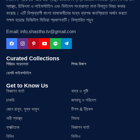
স্বাস্থ্য, চিকিৎসা ও লাইফস্টাইল এবং ফিটনেস সংক্রান্ত নানা বিস্তৃত বিষয় কভার
করেছে। এটি বিশ্বব্যাপী বাংলা ভাষাভাষীদের মধ্যে ব্যাপক জনপ্রিয়তা অর্জন করতে
সক্ষম হয়েছে ডিজিটাল মিডিয়া প্রকাশনাটি। বিস্তারিত পড়ুন
Email: info.shastho.tv@gmail.com
Curated Collections
পিরিয়ড সচেতনতা
শিশুর বিকাশ
হেলদি লাইফস্টাইল
Get to Know Us
বিজ্ঞাপন বার্তা
খাদ্য ও পুষ্টি
চাকরি
জলবায়ু ও পরিবেশ
জেনে রাখুন, সুস্থ থাকুন
টিপস & ট্রিকস
নারী স্বাস্থ্য
ফিচার
ফ্যাক্টচেক
বিজ্ঞাপন বার্তা
বিবিধ
ভিডিও