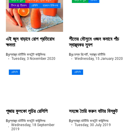
খাদ্য ও পুষ্টি
জেনে রাখুন, সুস্থ থাকুন
খাদ্য ও পুষ্টি
রেসিপি
টিপস & ট্রিকস
রেসিপি
হারবাল চিকিৎসা
এই জুস বাড়াবে রোগ প্রতিরোধ
শীতের মৌসুমে ওজন কমাবে পাঁচ
ক্ষমতা
স্বাস্থ্যকর স্যুপ
By
স্বাস্থ্য ডটটিভি কনটেন্ট কাউন্সিলর
By
ডেস্ক রিপোর্ট, স্বাস্থ্য ডটটিভি
Tuesday, 3 November 2020
Wednesday, 15 January 2020
রেসিপি
রেসিপি
পূজায় ফুলকো লুচির রেসিপি
সহজে তৈরি করুন বাটার বিস্কুট
By
স্বাস্থ্য ডটটিভি কনটেন্ট কাউন্সিলর
By
স্বাস্থ্য ডটটিভি কনটেন্ট কাউন্সিলর
Wednesday, 18 September
Tuesday, 30 July 2019
2019