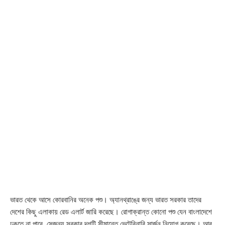
ভারত থেকে আসে কোরবানির অনেক পশু। অ্যানথ্রাঙ্রে জন্য ভারত সরকার তাদের
দেশের কিছু এলাকায় রেড এলার্ট জারি করেছে। রোগাক্রান্ত কোনো পশু যেন বাংলাদেশে
ঢুকতে না পারে, সেজন্য সরকার দশটি সীমান্তে ভেটেরিনারি সার্জন নিয়োগ করেছে। আর