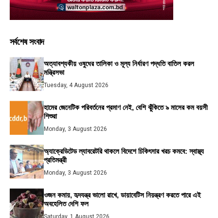
সর্বশেষ সংবাদ
অত্যাবশ্যকীয় ওষুধের তালিকা ও মূল্য নির্ধারণ পদ্ধতি বাতিল করল
মন্ত্রিসভা
Tuesday, 4 August 2026
হামের জেনেটিক পরিবর্তনের প্রমাণ নেই, বেশি ঝুঁকিতে ৯ মাসের কম বয়সী
শিশুরা
Monday, 3 August 2026
অ্যাক্রেডিটেড ল্যাবরেটরি থাকলে বিদেশে চিকিৎসার খরচ কমবে: স্বাস্থ্য
প্রতিমন্ত্রী
Monday, 3 August 2026
ওজন কমায়, হৃদযন্ত্র ভালো রাখে, ডায়াবেটিস নিয়ন্ত্রণ করতে পারে এই
অবহেলিত দেশি ফল
Saturday, 1 August 2026