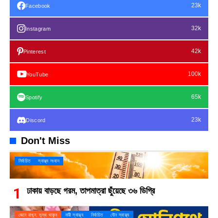
23k
Facebook
32k
Instagram
42k
Pinterest
100k
YouTube
65k
Spotify
23k
Discord
Don't Miss
নির্বাচিত
স্বাস্থ্য সংবাদ
ঢাকায় বাড়ছে গরম, তাপমাত্রা ছুঁয়েছে ৩৬ ডিগ্রি
জেনে রাখুন, সুস্থ থাকুন
নারী স্বাস্থ্য
নির্বাচিত
যৌন স্বাস্থ্য