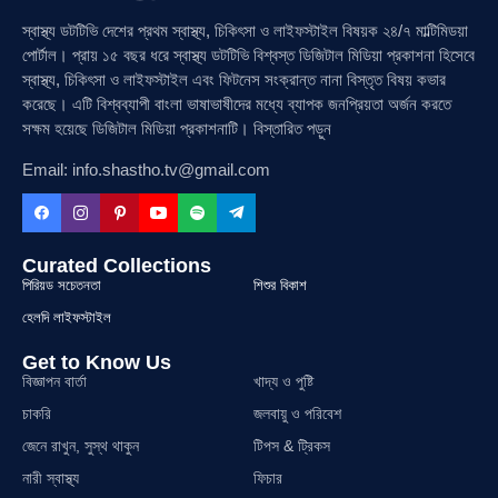
স্বাস্থ্য ডটটিভি দেশের প্রথম স্বাস্থ্য, চিকিৎসা ও লাইফস্টাইল বিষয়ক ২৪/৭ মাল্টিমিডয়া
পোর্টাল। প্রায় ১৫ বছর ধরে স্বাস্থ্য ডটটিভি বিশ্বস্ত ডিজিটাল মিডিয়া প্রকাশনা হিসেবে
স্বাস্থ্য, চিকিৎসা ও লাইফস্টাইল এবং ফিটনেস সংক্রান্ত নানা বিস্তৃত বিষয় কভার
করেছে। এটি বিশ্বব্যাপী বাংলা ভাষাভাষীদের মধ্যে ব্যাপক জনপ্রিয়তা অর্জন করতে
সক্ষম হয়েছে ডিজিটাল মিডিয়া প্রকাশনাটি। বিস্তারিত পড়ুন
Email: info.shastho.tv@gmail.com
Curated Collections
পিরিয়ড সচেতনতা
শিশুর বিকাশ
হেলদি লাইফস্টাইল
Get to Know Us
বিজ্ঞাপন বার্তা
খাদ্য ও পুষ্টি
চাকরি
জলবায়ু ও পরিবেশ
জেনে রাখুন, সুস্থ থাকুন
টিপস & ট্রিকস
নারী স্বাস্থ্য
ফিচার