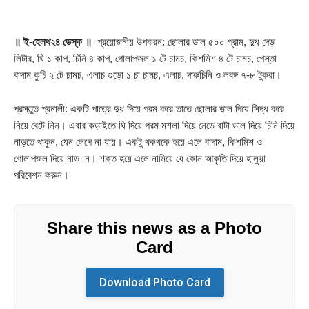
॥ ই-হেলথ২৪ ডেস্ক ॥
প্রয়োজনীয় উপকরন: ছোলার ডাল ৫০০ গ্রাম, দুধ দেড়
লিটার, ঘি ১ কাপ, চিনি ৪ কাপ, গোলাপজল ১ টে চামচ, কিশমিশ ৪ টে চামচ, পেস্তা
বাদাম কুচি ২ টে চামচ, এলাচ গুড়ো ১ চা চামচ, এলাচ, দারুচিনি ও লবঙ্গ ৭-৮ টুকরা।
প্রস্তুত প্রনালী: একটি পাত্রে দুধ দিয়ে গরম করে তাতে ছোলার ডাল দিয়ে সিদ্ধ করে
নিয়ে বেটে নিন। এবার কড়াইতে ঘি দিয়ে গরম মশলা দিয়ে নেড়ে বাটা ডাল দিয়ে চিনি দিয়ে
নাড়তে থাকুন, যেন লেগে না যায়। একটু থকথকে হয়ে এলে বাদাম, কিশমিশ ও
গোলাপজল দিয়ে নাড়–ন। শক্ত হয়ে এলে নামিয়ে যে কোন আকৃতি দিয়ে হালুয়া
পরিবেশন করুন।
Share this news as a Photo
Card
Download Photo Card