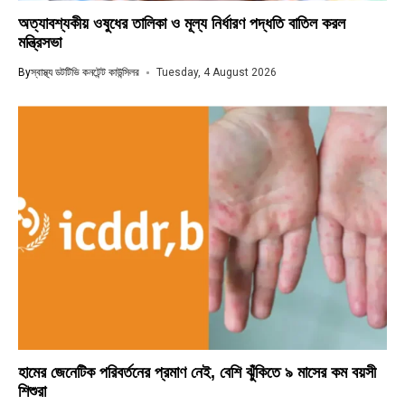
অত্যাবশ্যকীয় ওষুধের তালিকা ও মূল্য নির্ধারণ পদ্ধতি বাতিল করল
মন্ত্রিসভা
By
স্বাস্থ্য ডটটিভি কনটেন্ট কাউন্সিলর
Tuesday, 4 August 2026
হামের জেনেটিক পরিবর্তনের প্রমাণ নেই, বেশি ঝুঁকিতে ৯ মাসের কম বয়সী
শিশুরা