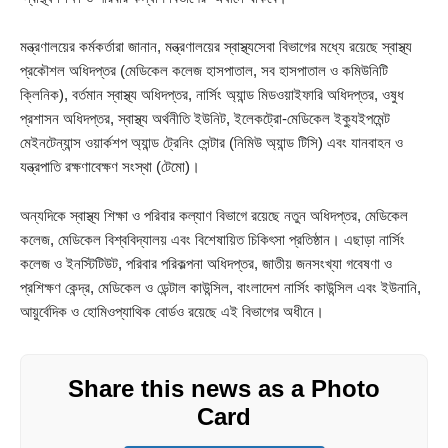
মন্ত্রণালয়ের কর্মকর্তারা জানান, মন্ত্রণালয়ের স্বাস্থ্যসেবা বিভাগের মধ্যে রয়েছে স্বাস্থ্য
প্রকৌশল অধিদপ্তর (মেডিকেল কলেজ হাসপাতাল, সব হাসপাতাল ও কমিউনিটি
ক্লিনিক), বর্তমান স্বাস্থ্য অধিদপ্তর, নার্সিং অ্যান্ড মিডওয়াইফারি অধিদপ্তর, ওষুধ
প্রশাসন অধিদপ্তর, স্বাস্থ্য অর্থনীতি ইউনিট, ইলেকট্রো-মেডিকেল ইক্যুইপমেন্ট
মেইনটেন্যান্স ওয়ার্কশপ অ্যান্ড ট্রেনিং সেন্টার (নিমিউ অ্যান্ড টিসি) এবং যানবাহন ও
যন্ত্রপাতি রক্ষণাবেক্ষণ সংস্থা (টেমো)।
অন্যদিকে স্বাস্থ্য শিক্ষা ও পরিবার কল্যাণ বিভাগে রয়েছে নতুন অধিদপ্তর, মেডিকেল
কলেজ, মেডিকেল বিশ্ববিদ্যালয় এবং বিশেষায়িত চিকিৎসা প্রতিষ্ঠান। এছাড়া নার্সিং
কলেজ ও ইনস্টিটিউট, পরিবার পরিকল্পনা অধিদপ্তর, জাতীয় জনসংখ্যা গবেষণা ও
প্রশিক্ষণ কেন্দ্র, মেডিকেল ও ডেন্টাল কাউন্সিল, বাংলাদেশ নার্সিং কাউন্সিল এবং ইউনানি,
আয়ুর্বেদিক ও হোমিওপ্যাথিক বোর্ডও রয়েছে এই বিভাগের অধীনে।
Share this news as a Photo
Card