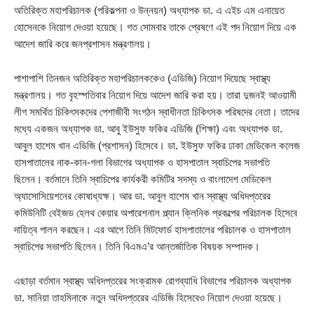
অতিরিক্ত মহাপরিচালক (পরিকল্পনা ও উন্নয়ন) অধ্যাপক ডা. এ এইচ এম এনায়েত
হোসেনকে নিয়োগ দেওয়া হয়েছে। গত সোমবার তাকে প্রেষণে এই পদ নিয়োগ দিয়ে এক
আদেশ জারি করে জনপ্রশাসন মন্ত্রণালয়।
পাশাপাশি তিনজন অতিরিক্ত মহাপরিচালককেও (এডিজি) নিয়োগ দিয়েছে স্বাস্থ্য
মন্ত্রণালয়। গত বৃহস্পতিবার নিয়োগ দিয়ে আদেশ জারি করা হয়। তারা দুজনই আওয়ামী
লীগ সমর্থিত চিকিৎসকদের পেশাজীবী সংগঠন স্বাধীনতা চিকিৎসক পরিষদের নেতা। তাদের
মধ্যে একজন অধ্যাপক ডা. আবু ইউসুফ ফকির এডিজি (শিক্ষা) এবং অধ্যাপক ডা.
আবুল হাশেম খান এডিজি (প্রশাসন) হিসেবে। ডা. ইউসুফ ফকির ঢাকা মেডিকেল কলেজ
হাসপাতালের নাক-কান-গলা বিভাগের অধ্যাপক ও হাসপাতাল স্বাচিপের সভাপতি
ছিলেন। বর্তমানে তিনি স্বাচিপের কার্যকরী কমিটির সদস্য ও বাংলাদেশ মেডিকেল
অ্যাসোসিয়েশনের কোষাধ্যক্ষ। আর ডা. আবুল হাশেম খান স্বাস্থ্য অধিদপ্তরের
কমিউনিটি বেইজড হেলথ কেয়ার অপারেশনাল প্ল্যান ক্লিনিক প্রকল্পের পরিচালক হিসেবে
দায়িত্ব পালন করছেন। এর আগে তিনি মিটফোর্ড হাসপাতালের পরিচালক ও হাসপাতাল
স্বাচিপের সভাপতি ছিলেন। তিনি বিএমএ’র আন্তর্জাতিক বিষয়ক সম্পাদক।
এছাড়া বর্তমান স্বাস্থ্য অধিদপ্তরের সংক্রামক রোগব্যাধি বিভাগের পরিচালক অধ্যাপক
ডা. সানিয়া তাহমিনাকে নতুন অধিদপ্তরের এডিজি হিসেবেও নিয়োগ দেওয়া হয়েছে।