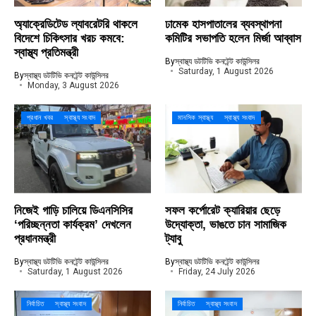
অ্যাক্রেডিটেড ল্যাবরেটরি থাকলে
ঢামেক হাসপাতালের ব্যবস্থাপনা
বিদেশে চিকিৎসার খরচ কমবে:
কমিটির সভাপতি হলেন মির্জা আব্বাস
স্বাস্থ্য প্রতিমন্ত্রী
By
স্বাস্থ্য ডটটিভি কনটেন্ট কাউন্সিলর
Saturday, 1 August 2026
By
স্বাস্থ্য ডটটিভি কনটেন্ট কাউন্সিলর
Monday, 3 August 2026
প্রধান খবর
স্বাস্থ্য সংবাদ
মানসিক স্বাস্থ্য
স্বাস্থ্য সংবাদ
নিজেই গাড়ি চালিয়ে ডিএনসিসির
সফল কর্পোরেট ক্যারিয়ার ছেড়ে
‘পরিচ্ছন্নতা কার্যক্রম’ দেখলেন
উদ্যোক্তা, ভাঙতে চান সামাজিক
প্রধানমন্ত্রী
ট্যাবু
By
স্বাস্থ্য ডটটিভি কনটেন্ট কাউন্সিলর
By
স্বাস্থ্য ডটটিভি কনটেন্ট কাউন্সিলর
Saturday, 1 August 2026
Friday, 24 July 2026
নির্বাচিত
স্বাস্থ্য সংবাদ
নির্বাচিত
স্বাস্থ্য সংবাদ