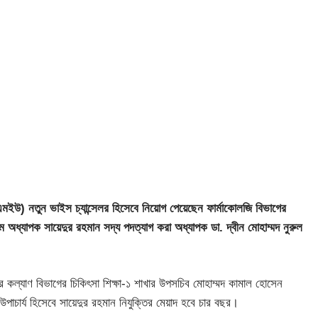
মএমইউ) নতুন ভাইস চ্যান্সেলর হিসেবে নিয়োগ পেয়েছেন ফার্মাকোলজি বিভাগের
অধ্যাপক সায়েদুর রহমান সদ্য পদত্যাগ করা অধ্যাপক ডা. দ্বীন মোহাম্মদ নুরুল
রিবার কল্যাণ বিভাগের চিকিৎসা শিক্ষা-১ শাখার উপসচিব মোহাম্মদ কামাল হোসেন
পাচার্য হিসেবে সায়েদুর রহমান নিযুক্তির মেয়াদ হবে চার বছর।