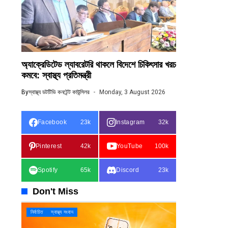
অ্যাক্রেডিটেড ল্যাবরেটরি থাকলে বিদেশে চিকিৎসার খরচ
কমবে: স্বাস্থ্য প্রতিমন্ত্রী
By
স্বাস্থ্য ডটটিভি কনটেন্ট কাউন্সিলর
Monday, 3 August 2026
Facebook
23k
Instagram
32k
Pinterest
42k
YouTube
100k
Spotify
65k
Discord
23k
Don't Miss
নির্বাচিত
স্বাস্থ্য সংবাদ