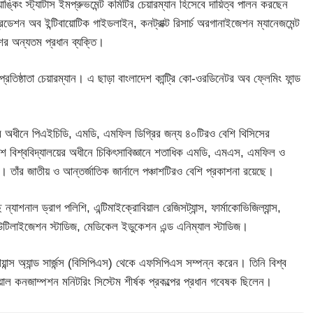
্যাঙ্কিং স্ট্যাটাস ইমপ্রুভমেন্ট কমিটির চেয়ারম্যান হিসেবে দায়িত্ব পালন করছেন
ডেশন অব ইন্টিবায়োটিক গাইডলাইন, কনট্রাক্ট রিসার্চ অরগানাইজেশন ম্যানেজমেন্ট
শের অন্যতম প্রধান ব্যক্তি।
তিষ্ঠাতা চেয়ারম্যান। এ ছাড়া বাংলাদেশ কান্ট্রি কো-ওরডিনেটর অব ফ্লেমিং ফান্ড
র অধীনে পিএইচিডি, এমডি, এমফিল ডিগ্রির জন্য ৪০টিরও বেশি থিসিসের
াংশ বিশ্ববিদ্যালয়ের অধীনে চিকিৎসাবিজ্ঞানে শতাধিক এমডি, এমএস, এমফিল ও
 তাঁর জাতীয় ও আন্তর্জাতিক জার্নালে পঞ্চাশটিরও বেশি প্রকাশনা রয়েছে।
্যাশনাল ড্রাগ পলিশি, এন্টিমাইক্রোবিয়াল রেজিসট্যান্স, ফার্মাকোভিজিল্যান্স,
ইউটিলাইজেশন স্টাডিজ, মেডিকেল ইডুকেশন এন্ড এনিম্যাল স্টাডিজ।
্স অ্যান্ড সার্জন্স (বিসিপিএস) থেকে এফসিপিএস সম্পন্ন করেন। তিনি বিশ্ব
োবিয়াল কনজাম্পশন মনিটরিং সিস্টেম শীর্ষক প্রকল্পের প্রধান গবেষক ছিলেন।