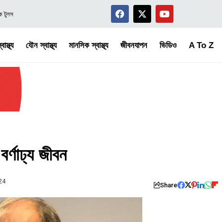
য়ক টুলস
বাস্থ্য
যৌন স্বাস্থ্য
মানসিক স্বাস্থ্য
জীবনযাপন
ভিডিও
A To Z
র্ণাঢ্য জীবন
24
Share