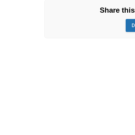
Share thi
D