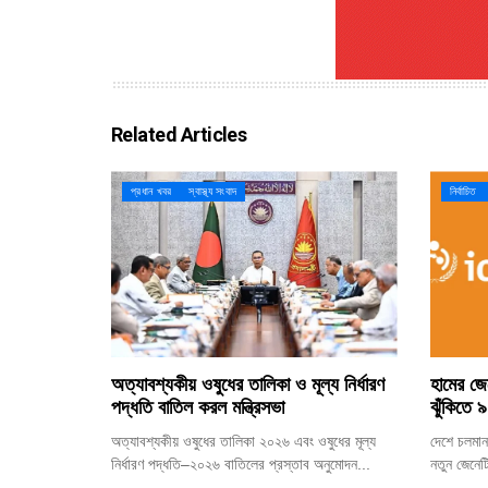
Related Articles
প্রধান খবর
স্বাস্থ্য সংবাদ
নির্বাচিত
অত্যাবশ্যকীয় ওষুধের তালিকা ও মূল্য নির্ধারণ
হামের জে
পদ্ধতি বাতিল করল মন্ত্রিসভা
ঝুঁকিতে 
অত্যাবশ্যকীয় ওষুধের তালিকা ২০২৬ এবং ওষুধের মূল্য
দেশে চলমান
নির্ধারণ পদ্ধতি–২০২৬ বাতিলের প্রস্তাব অনুমোদন...
নতুন জেনেটি