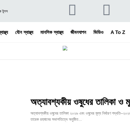
য়ক টুলস
বাস্থ্য
যৌন স্বাস্থ্য
মানসিক স্বাস্থ্য
জীবনযাপন
ভিডিও
A To Z
অত্যাবশ্যকীয় ওষুধের তালিকা ও মূল
অত্যাবশ্যকীয় ওষুধের তালিকা ২০২৬ এবং ওষুধের মূল্য নির্ধারণ পদ্ধতি–২০২৬
তারেক রহমানের সভাপতিত্বে অনুষ্ঠিত...