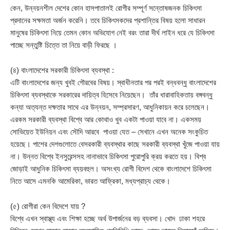
কেন, উন্নয়নশীল দেশের কোন হাসপাতালই রোগীর সম্পূর্ণ সন্তোষজনক চিকিৎসা
প্রদানের সক্ষমতা অর্জন করেনি। তবে চিকিৎসকদের প্রশান্তির বিষয় হলো সাধারন
মানুষের চিকিৎসা নিয়ে তেমন কোন অভিযোগ নেই বরং তারা দীর্ঘ লাইন ধরে যে চিকিৎসা
পাচ্ছে সন্তুষ্টি চিত্তে তা নিয়ে বাড়ী ফিরছে ।
(৪) বাংলাদেশের সরকারী চিকিৎসা ব্যবস্থা :
এটি বাংলাদেশের জন্য খুবই গৌরবের বিষয়। স্বাধীনতার পর পরই বন্ধবন্ধু বাংলাদেশের
চিকিৎসা ব্যবস্থাকে সরকারের দায়িত্ব হিসেবে নিয়েছেন। তাঁর ধারাবাহিকতায় বঙ্গবন্ধু
কন্যা অত্যন্ত দক্ষতার সাথে এর উন্নয়ন, সম্প্রসারণ, আধুনিকায়ন করে চলেছেন।
এরকম সরকারী ব্যবস্থা বিশ্বে আর কোথাও খুব একটা পাওয়া যাবে না। একসময়
সোভিয়েত ইউনিয়ন এবং সৌদি আরবে পাওয়া যেত – সেখানে এখন অনেক সংকুচিত
হয়েছে। পাশের দেশগুলোতে বেসরকারী ব্যবস্থার কাছে সরকারী ব্যবস্থা খুঁজে পাওয়া যায়
না। উন্নত বিশ্বে ইনসুরেন্সসহ নানাভাবে চিকিৎসা পুরোপুরি ক্রয় করতে হয়। বিশ্ব
জোড়াই আধুনিক চিকিৎসা ব্যয়বহুল। অসংখ্য রোগী বিদেশ থেকে বাংলাদেশে চিকিৎসা
নিতে আসে এমনকি আমেরিকা, ভারত আফ্রিকা, মধ্যপ্রাচ্য থেকে।
(৫) রোগীরা কেন বিদেশে যায় ?
বিশ্বে এখন স্বাস্থ্য এবং শিক্ষা হচ্ছে অর্থ উপার্জনের বড় ব্যবসা। খোদ ঢাকা শহরে