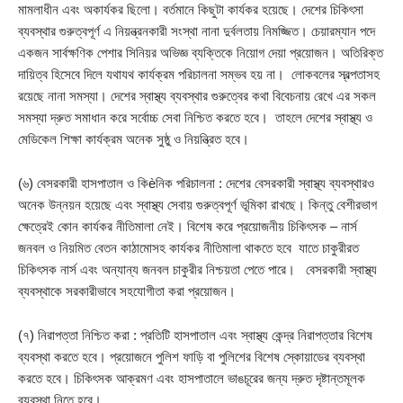
মামলাধীন এবং অকার্যকর ছিলো। বর্তমানে কিছুটা কার্যকর হয়েছে। দেশের চিকিৎসা
ব্যবস্থার গুরুত্বপূর্ণ এ নিয়ন্ত্রনকারী সংস্থা নানা দুর্বলতায় নিমজ্জিত। চেয়ারম্যান পদে
একজন সার্বক্ষণিক পেশার সিনিয়র অভিজ্ঞ ব্যক্তিকে নিয়োগ দেয়া প্রয়োজন। অতিরিক্ত
দায়িত্ব হিসেবে দিলে যথাযথ কার্যক্রম পরিচালনা সম্ভব হয় না। লোকবলের স্বল্পতাসহ
রয়েছে নানা সমস্যা। দেশের স্বাস্থ্য ব্যবস্থার গুরুত্বের কথা বিবেচনায় রেখে এর সকল
সমস্যা দ্রুত সমাধান করে সর্বোচ্চ সেবা নিশ্চিত করতে হবে। তাহলে দেশের স্বাস্থ্য ও
মেডিকেল শিক্ষা কার্যক্রম অনেক সুষ্ঠু ও নিয়ন্ত্রিত হবে।
(৬) বেসরকারী হাসপাতাল ও কিèনিক পরিচালনা : দেশের বেসরকারী স্বাস্থ্য ব্যবস্থারও
অনেক উন্নয়ন হয়েছে এবং স্বাস্থ্য সেবায় গুরুত্বপূর্ণ ভূমিকা রাখছে। কিন্তু বেশীরভাগ
ক্ষেত্রেই কোন কার্যকর নীতিমালা নেই। বিশেষ করে প্রয়োজনীয় চিকিৎসক – নার্স
জনবল ও নিয়মিত বেতন কাঠামোসহ কার্যকর নীতিমালা থাকতে হবে যাতে চাকুরীরত
চিকিৎসক নার্স এবং অন্যান্য জনবল চাকুরীর নিশ্চয়তা পেতে পারে। বেসরকারী স্বাস্থ্য
ব্যবস্থাকে সরকারীভাবে সহযোগীতা করা প্রয়োজন।
(৭) নিরাপত্তা নিশ্চিত করা : প্রতিটি হাসপাতাল এবং স্বাস্থ্য কেন্দ্র নিরাপত্তার বিশেষ
ব্যবস্থা করতে হবে। প্রয়োজনে পুলিশ ফাড়ি বা পুলিশের বিশেষ স্কোয়াডের ব্যবস্থা
করতে হবে। চিকিৎসক আক্রমণ এবং হাসপাতালে ভাঙচূরের জন্য দ্রুত দৃষ্টান্তমূলক
ব্যবস্থা নিতে হবে।