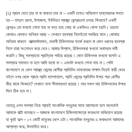
(২) গ্রামে যেতে চায় না বা থাকতে চায় না – একটি ঢালাও অভিযোগ ডাক্তারদের শুনতে
হয় – তাহলে জেলা, উপজেলা, ইউনিয়ন স্বাস্থ্য কেন্দ্রগুলো চলছে কিভাবে? একটি
কেন্দ্রও তো কখনো শোনা যায় না বন্ধ হয়ে গেছে বা একদিনও খোলা হয়নি। হয়তো
কোথাও কোথাও অনিয়ম আছে – সেখানে ব্যবস্থা নিলেইতো শুধরিয়ে যাবে। কোথায়
অনিয়ম থাকলে আত্মমর্যাদাবান, মেধাবী চিকিৎসদের সতর্ক করলে বা কোন ধরনের ব্যবস্থা
নিলে তারা সংশোধন করে নেবে। আমার বিশ্বাস, চিকিৎসকরা কখনো অবাস্তব দাবী
করেনি। কিছু সমস্যাতো প্রান্তিক পর্যায়ে রয়েছে। কোন চিকিৎসক কখনো বলেনি এ
সমস্যার সমাধান না হলে আমি যাবো না – এমনটা কখনো শোনা যায় না। গোটা
বাংলাদেশে যে কোন স্বাস্থ্য কেন্দ্রে রোগীরা প্রতিদিন ডাক্তারের সাক্ষাৎ নিয়েই বাড়ী ফেরে
নইলে নগর থেকে গ্রামে প্রতি হাসপাতালে, প্রতি কেন্দ্রে প্রতিদিন উপচে পড়া রোগীর
ভীড় থাকে কিভাবে? সেখানে নানা সীমাবদ্ধতা রয়েছে। তার সকল দায় চিকিৎসকের উপরে
দিলে ঠিক হবে না।
যেহেতু এসব সমস্যা নিয়ে প্রায়ই সাংবাদিক বন্ধুদের সাথে আলোচনা হলে অনেকেই
আমাকে পাল্টা বলেছেন – আজকে বাংলাদেশে চিকিৎসাক্ষেত্রে কতগুলো অভিযোগ রয়েছে
যা খুবই অল্প – ১৭ কোটি মানুষের দেশে এটা। সাংবাদিক বন্ধুদের এ কথাগুলো আমাদের
আশ্বস্ত করে, উৎসাহিত করে।