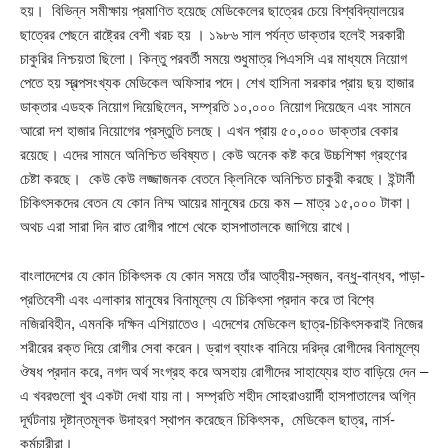
হয়। বিভিন্ন সমীক্ষায় প্রমাণিত হয়েছে মেডিকেলের ছাত্রের চেয়ে বিশ্ববিদ্যালয়ের
ছাত্রের পেছনে রাষ্ট্রের বেশী খরচ হয় । ১৯৮৬ সাল পর্যন্ত ডাক্তার হলেই সরকারী
চাকুরির নিশ্চয়তা ছিলো। কিন্তু পরবর্তী সময়ে শুধুমাত্র পিএসসি এর মাধ্যমে নিয়োগ
পেতে হয় স্বল্পসংখ্যক মেডিকেল অফিসার পদে। শেখ হাসিনা সরকার প্রায় ছয় হাজার
ডাক্তার এডহক নিয়োগ দিয়েছিলেন, সম্প্রতি ১০,০০০ নিয়োগ দিয়েছেন এবং সামনে
আরো দশ হাজার নিয়োগের প্রস্তুতি চলছে। এখন প্রায় ৫০,০০০ ডাক্তার বেকার
রয়েছে। এদের সামনে অনিশ্চিত ভবিষ্যত। কেউ অনেক কষ্ট করে উচ্চশিক্ষা গ্রহণের
চেষ্টা করছে। কেউ কেউ লজ্জাজনক বেতনে ক্লিনিকে অনিশ্চিত চাকুরী করছে। ইন্টার্নী
চিকিৎসকদের বেতন যে কোন নিম্ম আয়ের মানুষের চেয়ে কম – মাত্র ১৫,০০০ টাকা।
অথচ এরা সারা দিন রাত রোগীর পাশে থেকে হাসপাতালকে জাগিয়ে রাখে।
বাংলাদেশের যে কোন চিকিৎসক যে কোন সময়ে তাঁর আত্বীয়-স্বজন, বন্ধু-বান্ধব, পাড়া-
প্রতিবেশী এবং এলাকার মানুষের বিনামূল্যে যে চিকিৎসা প্রদান করে তা বিশ্বে
নজিরবিহীন, এমনকি দক্ষিন এশিয়াতেও। এদেশের মেডিকেল ছাত্র-চিকিৎসকরাই নিজের
শরীরের রক্ত দিয়ে রোগীর সেবা করেন। ড্রাগ ব্যাংক বানিয়ে দরিদ্র রোগীদের বিনামূল্যে
ঔষধ প্রদান করে, নগদ অর্থ সংগ্রহ করে অসহায় রোগীদের সাহায্যের হাত বাড়িয়ে দেন –
এ খবরগুলো খুব একটা দেখা যায় না। সম্প্রতি শহীদ সোহরাওয়ার্দী হাসপাতালের অগ্নি
দূর্ঘটনায় দৃষ্টান্তমূলক উদাহরণ স্থাপন করেছেন চিকিৎসক, মেডিকেল ছাত্র, নার্স-
কর্মচারীরা।