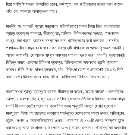
দিয়ে সংশ্লিষ্ট সকলে উৎসাহিত হবেন, কর্মস্পৃহা এবং দায়িত্ববোধ বাড়বে ফলে কাজের
গতি এবং সফলতা আশাব্যঞ্চক হবে।
মাননীয় প্রধানমন্ত্রী স্বাস্থ্য মন্ত্রণালয় পরিদর্শনকালে সকল বিষয় নিয়ে বাংলাদেশের
স্বাস্থ্য ব্যবস্থার সফলতা, সীমাবদ্ধতা, অনিয়ম, চিকিৎসকদের স্বল্পতা, হাসপাতাল
ভাংচুর, নিরাপত্তা, আবাসন সমস্যাসহ নানা প্রতিকূলতার কথা বলেছেন। মাননীয়
প্রধানমন্ত্রীর স্বাস্থ্য ব্যবস্থার সকল বিষয়ে দৃষ্টি রাখার জন্য আমরা কৃতজ্ঞতা জানাই।
আমরা আশাবাদী যে অনেক বাস্তব সমস্যার সমাধান দ্রুত হবে। মাননীয় প্রধানমন্ত্রী
বিভিন্ন সময়ে এদেশের চিকিৎসা ব্যবস্থা, চিকিৎসকদের সফলতার ভূয়সী প্রশংসা
করেন। তিনি নিজে ঘোষণা করেছেন, তাঁর চিকিৎসা যেনো বাংলাদেশেই হয় এবং তিনি
বাংলাদেশের চিকিৎসকদের কাছে পরীক্ষা- নিরীক্ষাসহ চিকিৎসা নিয়ে থাকেন।
বাংলাদেশের স্বাস্থ্য ব্যবস্থার অনেক সীমাবদ্ধতা রয়েছে, রয়েছে বাজেট – জনশক্তির
স্বল্পতা। এরপরও গত ২ জুন ২০১৮ তারিখে যুক্তরাজ্যভিত্তিক চিকিৎসা ও জনস্বাস্থ্য
সাময়িকী ল্যানসেটের গবেষণায় প্রকাশিত তথ্য অনুযায়ী স্বাস্থ্য সেবার সুযোগ ও
মানসূচকে বিশ্বে বাংলাদেশের অবস্থান সার্কভূক্ত দেশেগুলোর মধ্যে ভারত, পাকিস্তান,
ভূটান, নেপাল ও আফগানিস্তানের ওপরে। গবেষণায় যে ১৯৫টি দেশের অবস্থান তুলে
ধরা হয়েছে তাতে বাংলাদেশের অবস্থান ১৩৩। ভারত, নেপাল ও পাকিস্তানের অবস্থান
যথাক্রমে ১৪৫, ১৪৯, ১৫৪। মাতৃমৃত্যু, শিশুমৃত্যুর হার হ্রাস করে মাননীয় প্রধানমন্ত্রী