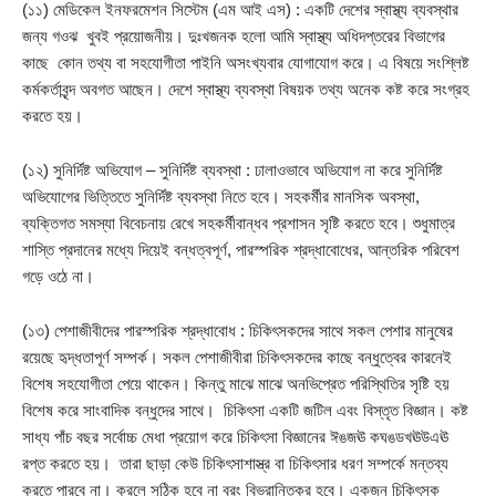
(১১) মেডিকেল ইনফরমেশন সিস্টেম (এম আই এস) : একটি দেশের স্বাস্থ্য ব্যবস্থার
জন্য গওঝ খুবই প্রয়োজনীয়। দুঃখজনক হলো আমি স্বাস্থ্য অধিদপ্তরের বিভাগের
কাছে কোন তথ্য বা সহযোগীতা পাইনি অসংখ্যবার যোগাযোগ করে। এ বিষয়ে সংশ্লিষ্ট
কর্মকর্তাবৃন্দ অবগত আছেন। দেশে স্বাস্থ্য ব্যবস্থা বিষয়ক তথ্য অনেক কষ্ট করে সংগ্রহ
করতে হয়।
(১২) সুনির্দিষ্ট অভিযোগ – সুনির্দিষ্ট ব্যবস্থা : ঢালাওভাবে অভিযোগ না করে সুনির্দিষ্ট
অভিযোগের ভিত্তিতে সুনির্দিষ্ট ব্যবস্থা নিতে হবে। সহকর্মীর মানসিক অবস্থা,
ব্যক্তিগত সমস্যা বিবেচনায় রেখে সহকর্মীবান্ধব প্রশাসন সৃষ্টি করতে হবে। শুধুমাত্র
শাস্তি প্রদানের মধ্যে দিয়েই বন্ধত্বপূর্ণ, পারস্পরিক শ্রদ্ধাবোধের, আন্তরিক পরিবেশ
গড়ে ওঠে না।
(১৩) পেশাজীবীদের পারস্পরিক শ্রদ্ধাবোধ : চিকিৎসকদের সাথে সকল পেশার মানুষের
রয়েছে হৃদ্ধতাপূর্ণ সম্পর্ক। সকল পেশাজীবীরা চিকিৎসকদের কাছে বন্ধুত্বের কারনেই
বিশেষ সহযোগীতা পেয়ে থাকেন। কিন্তু মাঝে মাঝে অনভিপ্রেত পরিস্থিতির সৃষ্টি হয়
বিশেষ করে সাংবাদিক বন্ধুদের সাথে। চিকিৎসা একটি জটিল এবং বিস্তৃত বিজ্ঞান। কষ্ট
সাধ্য পাঁচ বছর সর্বোচ্চ মেধা প্রয়োগ করে চিকিৎসা বিজ্ঞানের ঈঙজঊ কঘঙডখঊউএঊ
রপ্ত করতে হয়। তারা ছাড়া কেউ চিকিৎসাশাস্ত্র বা চিকিৎসার ধরণ সম্পর্কে মন্তব্য
করতে পারবে না। করলে সঠিক হবে না বরং বিভ্রান্তিকর হবে। একজন চিকিৎসক