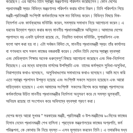
করেছেন। এর আগেও তিনি স্বাস্থ্য মন্ত্রণালয় পরিদর্শন করেছিলেন। কোন দেশের
প্রধানমন্ত্রী স্বয়ং বিভিন্ন মন্ত্রণালয় পরিদর্শন করার ঘটনা বিরল। তিনি পরিদর্শনে গিয়ে
মন্ত্রী-প্রতিমন্ত্রী সংশ্লিষ্ট কর্মকর্তাদের সঙ্গে মত বিনিময় করেন। বিভিন্ন বিষয়ে দিক-
নিদের্শনা এবং কার্যক্রমের মনিটরিং করেন, সমস্যার সমাধান নিয়ে আলোচনা করেন। এ
ধরনের উদ্যোগ গ্রহন করার জন্য মাননীয় প্রধানমন্ত্রীকে অভিনন্দন। আমাদের দেশের
প্রশাসনে বড় একটা দুর্বলতা রয়েছে যে, নিয়মিত যথাযথ মনিটরিং, সুপারভিশন এবং
ফলো আপ করা হয় না। এটা সর্বজন বিদিত যে, মাননীয় প্রধানমন্ত্রী স্বয়ং তাঁর কার্যালয়
বা গণভবনে বসে সকল কাজের নজরদারী করেন। সেদিন তিনি দেশের স্বাস্থ্য ব্যবস্থা
এবং মেডিক্যাল শিক্ষার অনেক গুরুত্বপূর্ণ বিষয়ে আলোচনা করেছেন এবং দিক-নির্দেশনা
দিয়েছেন। এর মধ্যে ডাক্তার নার্সদের উপস্থিতি এবং তাদের কর্মস্থলে সুবিধা-অসুবিধা,
নিরাপত্তার কথাও বলেছেন, অসুবিধাগুলোর সমাধানের কথাও বলেছেন। আমি মনে করি
এতে স্বাস্থ্য প্রশাসন উপকৃত হয়েছে এবং সংশ্লিষ্ট সকলে সচেতন হয়েছেন এবং আরো
দায়িত্ববান হয়েছেন। এখন আমাদের সংশ্লিষ্ট সকলের বিশেষ করে স্বাস্থ্য প্রশাসনের
কর্মকর্তাদের উচিত মাননীয় প্রধানমন্ত্রীর নির্দেশনা অনুসরণ করে যে সমস্ত ভুলক্রটি,
অনিয়ম রয়েছে তা সংশোধন করে অবিলম্বে ব্যবস্থা গ্রহণ করা।
দেশের জন্য আরো সুখবর “ সরকারের মন্ত্রী, প্রতিমন্ত্রী ও উপ-মন্ত্রীদের ৯০দিনের কাজের
হিসাব নেবেন প্রধানমন্ত্রী শেখ হাসিনা। প্রত্যেক মন্ত্রণালয়ের কাজের অগ্রগতি, কর্ম
পরিকল্পনা, কে কোথায় কি নিয়ে ব্যস্ত – এসব মূল্যায়ন করবেন তিনি। এ তদারকির মধ্য