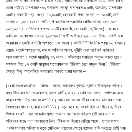
মেডিকেল কলেজ হাসপাতাল রয়েছে ১৫টি, স্নাতকোত্তর হাসপাতাল ১১টি, জেনারেল ও
জেলা পর্যায়ের হাসপাতাল ৬৩, উপজেলা স্বাস্থ্য কমপ্লেক্স ৪২৪টি, অন্যান্য হাসপাতাল
৯৪টি। সরকারী শয্যা সংখ্যা ৪৯,৪১৪টি, বেসরকারী শয্যা সংখ্যা ৮৭,৬১০টি, নার্স
সংখ্যা ৩৭,০০০ যেখানে গোটাদেশে বহির্বিভাগে প্রতিদিন রোগীর সংখ্যা ১৫০,০০০ –
২০০,০০০। মেডিকেল কলেজ ১১১টি (সরকারী, বেসরকারী, ডেন্টালসহ)। এ বছর
মেডিকেল কলেজগুলোতে ১০,২২৩ জন শিক্ষার্থী ভর্তি হয়েছেন। নার্স টেকনোলজিষ্ট এবং
অন্যান্য সহকারী কর্মচারী অপ্রতুল এবং অদক্ষ। কমিউনিটি ক্লিনিক প্রায় ১৬ হাজার।
রয়েছে বাজেট অপ্রতুলতা, দক্ষ জনশক্তির অভাব, দূর্নীতি এবং সর্বোপরি সর্বস্তরে
অব্যবস্থাপনা। বাজেট মাথাপিছু ৩২ ডলার। গভীরভাবে সবাইকে অনুভব করতে হবে এ
সক্ষমতা দিয়ে ১৭ কোটি মানুষের সন্তোষজনক চিকিৎসা দেয়া সম্ভব কিনা? চিকিৎসা
ক্ষেত্রে কিছু বাস্তবচিত্র সকলেরই অবগত হওয়া দরকার –
(১) চিকিৎসকের জীবন – যাপন : প্রখর মেধা নিয়ে দূর্দান্ত প্রতিযোগীতামূলক পরীক্ষার
মধ্য দিয়ে একজন মেডিকেল ছাত্রকে ভর্তি হতে হয় দু চোখ ভরা স্বপ্ন, দেশপ্রেম এবং
মানুষের পাশে দাঁড়ানোর সংকল্প নিয়ে। মেডিকেল কলেজ জীবন শুরু হয় আবাসন সমস্যা,
নিম্মমানের খাবারসহ নানা সংকট নিয়ে। নতুন করে বড় সংকট হিসেবে দাঁড়িয়েছে তীব্র
শিক্ষক সংকট। এত সংকটের মধ্যে তারুণ্য প্রাণবন্ত পরিবেশ সৃষ্টি করে দেশ ও
পরিবারের কাছে নানা দায়বদ্ধতা নিয়ে চিকিৎসক হিসেবে বেরিয়ে আসে। ছাত্রাবস্থায়
একটা সাধারণ অভিযোগ থাকে মেডিকেল ছাত্রের পেছনে রাষ্ট্রের নাকি সবচেয়ে বেশী খরচ