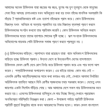
আমাদের অনেক চিকিৎসক যারা বছরের পর বছর, যুগের পর যুগ তৃনমূলে থেকে মানুষের
সেবা দিয়ে আসছে ঢালাওভাবে যখন অভিযুক্ত করা হয় তখন তাঁদের মানসিক অবস্থাটা কি
দাঁড়ায় ? স্বাভাবিকভাবে কষ্ট এবং হতাশা তাঁদেরকে গ্রাস করে। কোন চিকিৎসকের
বিরুদ্ধে যখন অনিয়ম বা অন্যায় প্রমানিত হয় তার বিরুদ্ধে ব্যবস্থা গ্রহণ করলে
চিকিৎসকদের সংগঠন কখনো তার প্রতিবাদ করেনি। কোন চিকিৎসক অনিয়ম করলে
চিকিৎসকদের মধ্যে তাদের ব্যাপারে ক্ষোভের সৃষ্টি হচ্ছে। অল্প সংখ্যক চিকিৎসকদের
অভিযোগের দায়ভার গোটা চিকিৎসক সমাজ গ্রহণ করতে প্রস্তুত নয় ।
(৩) চিকিৎসকের দায়িত্ব : প্রশাসনে যারা রয়েছেন তারা বাদে অধিকাংশ চিকিৎসকের
দায়িত্ব হচ্ছে চিকিৎসা প্রদান। উন্নত দেশে বা উন্নয়নশীল দেশের হাসপাতালে
চিকিৎসক কেবল রোগী দেখে রোগ নির্নয় করে চিকিৎসা প্রদান করে এবং পরে ফলো আপ
করেন। শল্যচিকিৎসকরা অপারেশন করেন। এর বাইরে তাদের কোন দায় নেই –
এমনকি রোগীর আত্নীয়স্বজনের সাথে কথা বলারও দায় নেই, সেখানে আলাদা নির্ধারিত
অচিকিৎসক ব্যাক্তি আছেন যিনি রোগীর স্বজনদের তথ্য সরবরাহ করেন। যেহেতু ওসব
জায়গায় একটা সিস্টেম দাঁড়িয়ে গেছে। আর আমাদের দেশে সকল দায় চিকিৎসকদের বহন
করতে হয়। এদেশের চিকিৎসকরা হাসিমুখে সে দায় নিচ্ছে কিন্তু সেখানে প্রয়োজন
অনভিপ্রেত পরিস্থিতি নিয়ন্ত্রন করা। জেলা – উপজেলা পর্যায়ে প্রতিটি চিকিৎসক
প্রতিটি মূহুর্তে উৎকন্ঠায় থাকে কখন আক্রমণের শিকার হবেন। কারন কেবল বাংলাদেশ