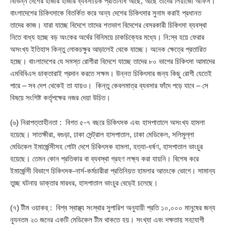
বিভিন্ন দেশের হাজার হাজার ব্যবসায়িক প্রতিনিধি আছে, আছে তাদের লিয়াজোঁ অফিস।
বাংলাদেশের চিকিৎসাকে বিতর্কিত করে অন্য দেশের চিকিৎসার সুনাম করাই প্রধানত
তাদের কাজ। যারা যাচ্ছে বিদেশে তাদের শতভাগ বিদেশের বেসরকারী চিকিৎসা ব্যবস্থা
নিতে বাধ্য হচ্ছে বড় অংকের অর্থের বিনিময়ে চাকচিক্যের মধ্যে। নি:স্ব হয়ে ফেরার
অসংখ্য ইতিহাস কিন্তু লোকচক্ষুর আড়ালেই থেকে যাচ্ছে। অনেক ক্ষেত্রে প্রতারিত
হচ্ছে। বাংলাদেশের যে সমস্ত রোগীরা বিদেশে যাচ্ছে তাদের ৮০ ভাগের চিকিৎসা আমাদের
এমবিবিএস ডাক্তারাই প্রদান করতে সক্ষম। উন্নত চিকিৎসার জন্য কিছু রোগী যেতেই
পারে – সব দেশ থেকেই তা যায়ও। কিন্তু কেবলমাত্র ব্যবসার ফাঁদে পড়ে যাবে – সে
বিষয়ে সংশিষ্ট কর্তৃপক্ষের নজর দেয়া উচিত।
(৬) নিরাপত্তাহীনতা : বিগত ৫-৭ বছরে চিকিৎসক এবং হাসপাতালে অসংখ্য হামলা
হয়েছে। সাতক্ষীরা, বগুড়া, ঢাকা সেন্ট্রাল হাসপাতাল, ঢাকা মেডিকেল, সলিমুল্লা
মেডিকেল ইমার্জেন্সীসহ গোটা দেশে চিকিৎসক হামলা, হত্যা-ধর্ষণ, হাসপাতাল ভাংচুর
হয়েছে। তেমন কোন প্রতিকার বা ব্যবস্থা গ্রহণ লক্ষ্য করা যায়নি। বিশেষ করে
ইমার্জেন্সী বিভাগে চিকিৎসক-নার্স-কর্মচারীরা প্রতিনিয়ত হামলার আতংকে ভোগে। সামান্য
তুচ্ছ ঘটনায় ডাক্তার মারধর, হাসপাতাল ভাংচুর বেড়েই চলেছে।
(৭) টীম ওয়াকর্ : বিশ্ব স্বাস্থ্য সংস্থার সুপারিশ অনুযায়ী প্রতি ১০,০০০ মানুষের জন্য
ন্যূনতম ২৩ জনের একটি মেডিকেল টীম থাকতে হয়। সংখ্যা এবং দক্ষতায় সহযোগী