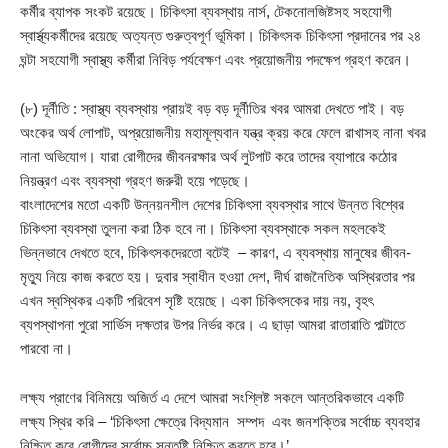
কর্মীর ব্যাপক সংকট রয়েছে। চিকিৎসা ব্যবস্থায় নার্স, টেকনোলজিষ্টসহ সহযোগী
স্বার্স্থ্যকর্মীদের রয়েছে অত্যন্ত গুরুত্বপূর্ণ ভূমিকা। চিকিৎসক চিকিৎসা প্রদানের পর ২৪
ঘন্টা সহযোগী স্বাস্থ্য কর্মীরা নিবিড় পর্যবেক্ষণ এবং প্রয়োজনীয় পদক্ষেপ গ্রহণ করেন।
(৮) দূর্নীতি : স্বাস্থ্য ব্যবস্থায় প্রায়ই বড় বড় দূর্নীতির খবর আমরা দেখতে পাই। বড়
অংকের অর্থ লোপাট, অপ্রয়োজনীয় মহামূল্যবান যন্ত্র ক্রয় করে ফেলে রাখাসহ নানা খবর
নানা অভিযোগ। যারা রোগীদের জীবনরক্ষার অর্থ লুটপাট করে তাদের ব্যাপারে কঠোর
নিয়ন্ত্রণ এবং ব্যবস্থা গ্রহণ জরুরী হয়ে পড়েছে।
বাংলাদেশের মতো একটি উন্নয়নশীল দেশের চিকিৎসা ব্যবস্থার সাথে উন্নত বিশ্বের
চিকিৎসা ব্যবস্থা তুলনা করা ঠিক হবে না। চিকিৎসা ব্যবস্থাকে সকল মহলকেই
ভিন্নভাবে দেখতে হবে, চিকিৎসকদেরতো বটেই – কারণ, এ ব্যবস্থায় মানুষের জীবন-
মৃত্যু নিয়ে কাজ করতে হয়। দুবার স্বাধীন হওয়া দেশ, দীর্ঘ রাজনৈতিক অস্থিরতার পর
এখন স্বস্থিকর একটি পরিবেশ সৃষ্টি হয়েছে। একা চিকিৎসকের দায় নয়, বৃহৎ
ব্যপস্থাপনা পুরো সার্ভিস দক্ষতার উপর নির্ভর করে। এ ছাড়া আমরা রাতারাতি পাল্টাতে
পারবো না।
লক্ষ্য প্রাণের বিনিময়ে অজির্ত এ দেশে আমরা সংশ্লিষ্ট সকলে আন্তরিকভাবে একটি
লক্ষ্য স্থির করি – ‘চিকিৎসা ক্ষেত্রে বিদ্যমান সম্পদ এবং জনশক্তির সর্বোচ্চ ব্যবহার
নিশ্চিত করে রোগীদের সর্বোচ্চ সন্তুষ্টি নিশ্চিত করতে হবে।’