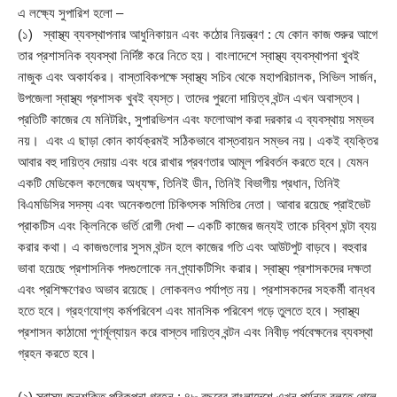
এ লক্ষ্যে সুপারিশ হলো –
(১) স্বাস্থ্য ব্যবস্থাপনার আধুনিকায়ন এবং কঠোর নিয়ন্ত্রণ : যে কোন কাজ শুরুর আগে
তার প্রশাসনিক ব্যবস্থা নির্দিষ্ট করে নিতে হয়। বাংলাদেশে স্বাস্থ্য ব্যবস্থাপনা খুবই
নাজুক এবং অকার্যকর। বাস্তাবিকপক্ষে স্বাস্থ্য সচিব থেকে মহাপরিচালক, সিভিল সার্জন,
উপজেলা স্বাস্থ্য প্রশাসক খুবই ব্যস্ত। তাদের পুরনো দায়িত্ব বন্টন এখন অবাস্তব।
প্রতিটি কাজের যে মনিটরিং, সুপারভিশন এবং ফলোআপ করা দরকার এ ব্যবস্থায় সম্ভব
নয়। এবং এ ছাড়া কোন কার্যক্রমই সঠিকভাবে বাস্তবায়ন সম্ভব নয়। একই ব্যক্তির
আবার বহু দায়িত্ব দেয়ায় এবং ধরে রাখার প্রবণতার আমূল পরিবর্তন করতে হবে। যেমন
একটি মেডিকেল কলেজের অধ্যক্ষ, তিনিই ডীন, তিনিই বিভাগীয় প্রধান, তিনিই
বিএমডিসির সদস্য এবং অনেকগুলো চিকিৎসক সমিতির নেতা। আবার রয়েছে প্রাইভেট
প্রাকটিস এবং ক্লিনিকে ভর্তি রোগী দেখা – একটি কাজের জন্যই তাকে চব্বিশ ঘন্টা ব্যয়
করার কথা। এ কাজগুলোর সুসম বন্টন হলে কাজের গতি এবং আউটপুট বাড়বে। বহুবার
ভাবা হয়েছে প্রশাসনিক পদগুলোকে নন প্র্যাকটিসিং করার। স্বাস্থ্য প্রশাসকদের দক্ষতা
এবং প্রশিক্ষণেরও অভাব রয়েছে। লোকবলও পর্যাপ্ত নয়। প্রশাসকদের সহকর্মী বান্ধব
হতে হবে। গ্রহণযোগ্য কর্মপরিবেশ এবং মানসিক পরিবেশ গড়ে তুলতে হবে। স্বাস্থ্য
প্রশাসন কাঠামো পূণর্মূল্যায়ন করে বাস্তব দায়িত্ব বন্টন এবং নিবীড় পর্যবেক্ষনের ব্যবস্থা
গ্রহন করতে হবে।
(২) স্বাস্থ্য জনশক্তি পরিকল্পনা গ্রহন : ৪৮ বছরের বাংলাদেশে এখন পর্যন্ত বলতে গেলে