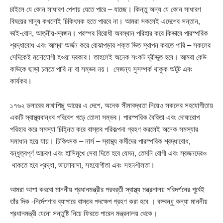
চাইলে যে কোন সাধারণ পেশায় যেতে পারে – যাচ্ছে। কিন্তু অন্য যে কোন সাধারণ
বিষয়ের মানুষ কখনোই চিকিৎসক হতে পারবে না। আমরা সকলেই এদেশের সন্তান,
ভাই-বোন, আত্নীয়-স্বজন। পরস্পর বিরোধী অবস্থান পরিহার করে কিভাবে পারস্পরিক
শ্রদ্ধাবোধ এবং আস্থা অর্জন করে বোঝাপড়ার শক্ত ভিত স্থাপন করতে পারি – সকলের
সেদিকেই মনোযোগী হওয়া দরকার। তাহলেই অনেক সংকট দূরীভূত হবে। আমরা কেউ
কাউকে ছাড়া চলতে পারি না বা সম্ভব নয়। সেজন্য সুসম্পর্ক থাকুক অটুট এবং
কার্যকর।
১৭৬২ ডলারের মাথাপিছু আয়ের এ দেশে, অনেক সীমাবদ্ধতা নিয়েও সকলের সহযোগীতায়
একটি স্বাস্থ্যবান্ধব পরিবেশ গড়ে তোলা সম্ভব। পারস্পরিক বৈরিতা এবং দোষারোপ
পরিহার করে সমস্যা চিহ্নিত করে বাস্তব পরিকল্পনা গ্রহণ করলেই অনেক সমস্যার
সমাধান হয়ে যায়। চিকিৎসক – নার্স – স্বাস্থ্য কর্মীদের পারস্পরিক শ্রদ্ধাবোধ,
বন্ধুত্বপূর্ণ আচরণ এবং হাসিমুখে সেবা দিতে হবে যেমন, তেমনি রোগী এবং স্বজনদেরও
থাকতে হবে শ্রদ্ধা, ভালোবাসা, সহযোগীতা এবং সহনশীলতা।
আমরা আশা করবো মাননীয় প্রধানমন্ত্রীর পরবর্র্তী স্বাস্থ্য মন্ত্রনালয় পরিদর্শনের পূর্বেই
তাঁর দিক -নির্দেশণার ব্যাপারে বাস্তব পদক্ষেপ গ্রহণ করা হবে । বঙ্গবন্ধু কন্যা মাননীয়
প্রধানমন্ত্রী যেনো সন্তুষ্টি নিয়ে ফিরতে পারেন মন্ত্রনালয় থেকে।