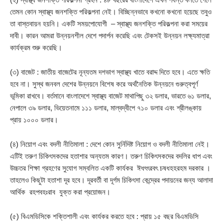
তেমন কোন স্বাস্থ্য জনশক্তি পরিকল্পনা নেই। বিচ্ছিন্নভাবে কখনো কখনো হয়েছে তবুও
তা বাস্তবায়ন হয়নি। একটি সময়পোযোগী – স্বাস্থ্য জনশক্তি পরিকল্পনা করা সময়ের
দাবী। কারন আমরা উন্নয়নশীল দেশে পদার্পন করেছি এবং টেকসই উন্নয়ন লক্ষ্যমাত্রা
কার্যক্রম শুরু করেছি।
(৩) বাজেট : জাতীয় বাজেটের নূন্যতম দশভাগ স্বাস্থ্য খাতে বরাদ্দ দিতে হবে। এতে ক্ষতি
হবে না। সুস্থ জনবল দেশের উন্নয়নে বিশেষ করে অর্থনৈতিক উন্নয়নে গুরুত্বপূর্ণ
ভূমিকা রাখবে। বর্তমানে বাংলাদেশে স্বাস্থ্য বাজেট মাথাপিছু ৩২ ডলার, ভারতে ৬১ ডলার,
নেপালে ৩৯ ডলার, ভিয়েতনামে ১১১ ডলার, মাল্বদ্বীপে ৭১০ ডলার এবং শ্রীলঙ্কায়
প্রায় ১০০০ ডলার।
(৪) নিয়োগ এবং বদলী নীতিমালা : দেশে কোন সুর্নিদিষ্ট নিয়োগ ও বদলী নীতিমালা নেই।
এটিই তরুণ চিকিৎসকদের হতাশার অন্যতম কারণ। তরুণ চিকিৎসকদের বদলির ধাপ এবং
উচ্চতর শিক্ষা গ্রহণের সুযোগ সম্বলিত একটি কার্যকর ঈধৎৎরবৎ চষধহহরহম দরকার ।
তাহলেও কিছুটা হতাশা দূর হবে। দূরবর্তী বা দূর্গম চিকিৎসা কেন্দ্রের পদায়নের জন্য আলাদা
আর্থিক রহপবহঃরাব যুক্ত করা প্রয়োজন।
(৫) বিএমডিসিকে শক্তিশালী এবং কার্যকর করতে হবে : প্রায় ১৫ বছর বিএমডিসি