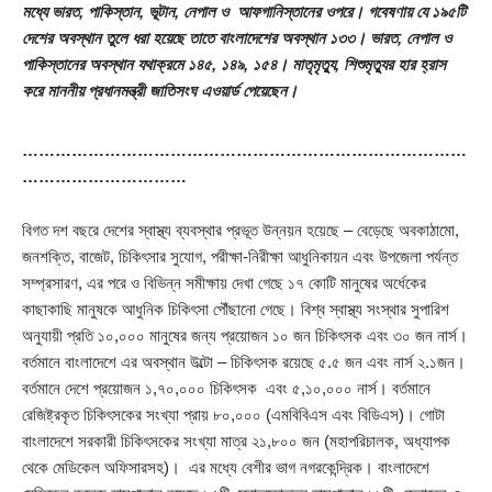
মধ্যে ভারত, পাকিস্তান, ভূটান, নেপাল ও আফগানিস্তানের ওপরে। গবেষণায় যে ১৯৫টি
দেশের অবস্থান তুলে ধরা হয়েছে তাতে বাংলাদেশের অবস্থান ১৩৩। ভারত, নেপাল ও
পাকিস্তানের অবস্থান যথাক্রমে ১৪৫, ১৪৯, ১৫৪। মাতৃমৃত্যু, শিশুমৃত্যুর হার হ্রাস
করে মাননীয় প্রধানমন্ত্রী জাতিসংঘ এওয়ার্ড পেয়েছেন।
………………………………………………………………………
…………………………
বিগত দশ বছরে দেশের স্বাস্থ্য ব্যবস্থার প্রভূত উন্নয়ন হয়েছে – বেড়েছে অবকাঠামো,
জনশক্তি, বাজেট, চিকিৎসার সুযোগ, পরীক্ষা-নিরীক্ষা আধুনিকায়ন এবং উপজেলা পর্যন্ত
সম্প্রসারণ, এর পরে ও বিভিন্ন সমীক্ষায় দেখা গেছে ১৭ কোটি মানুষের অর্ধেকের
কাছাকাছি মানুষকে আধুনিক চিকিৎসা পৌঁছানো গেছে। বিশ্ব স্বাস্থ্য সংস্থার সুপারিশ
অনুযায়ী প্রতি ১০,০০০ মানুষের জন্য প্রয়োজন ১০ জন চিকিৎসক এবং ৩০ জন নার্স।
বর্তমানে বাংলাদেশে এর অবস্থান উল্টো – চিকিৎসক রয়েছে ৫.৫ জন এবং নার্স ২.১জন।
বর্তমানে দেশে প্রয়োজন ১,৭০,০০০ চিকিৎসক এবং ৫,১০,০০০ নার্স। বর্তমানে
রেজিষ্ট্রকৃত চিকিৎসকের সংখ্যা প্রায় ৮০,০০০ (এমবিবিএস এবং বিডিএস)। গোটা
বাংলাদেশে সরকারী চিকিৎসকের সংখ্যা মাত্র ২১,৮০০ জন (মহাপরিচালক, অধ্যাপক
থেকে মেডিকেল অফিসারসহ)। এর মধ্যে বেশীর ভাগ নগরকেন্দ্রিক। বাংলাদেশে