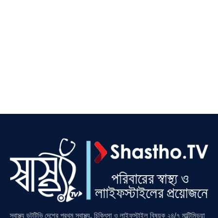
স্বাস্থ্য ডটটিভি দেশের প্রথম স্বাস্থ্য, চিকিৎসা ও লাইফস্টাইল বিষয়ক ২৪/৭ মাল্টিমিডয়া