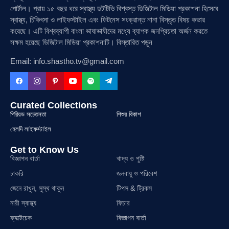
পোর্টাল। প্রায় ১৫ বছর ধরে স্বাস্থ্য ডটটিভি বিশ্বস্ত ডিজিটাল মিডিয়া প্রকাশনা হিসেবে
স্বাস্থ্য, চিকিৎসা ও লাইফস্টাইল এবং ফিটনেস সংক্রান্ত নানা বিস্তৃত বিষয় কভার
করেছে। এটি বিশ্বব্যাপী বাংলা ভাষাভাষীদের মধ্যে ব্যাপক জনপ্রিয়তা অর্জন করতে
সক্ষম হয়েছে ডিজিটাল মিডিয়া প্রকাশনাটি। বিস্তারিত পড়ুন
Email: info.shastho.tv@gmail.com
Curated Collections
পিরিয়ড সচেতনতা
শিশুর বিকাশ
হেলদি লাইফস্টাইল
Get to Know Us
বিজ্ঞাপন বার্তা
খাদ্য ও পুষ্টি
চাকরি
জলবায়ু ও পরিবেশ
জেনে রাখুন, সুস্থ থাকুন
টিপস & ট্রিকস
নারী স্বাস্থ্য
ফিচার
ফ্যাক্টচেক
বিজ্ঞাপন বার্তা