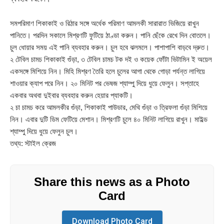
সমপরিমাণ শিকাকাই ও রিঠার সঙ্গে অর্ধেক পরিমাণ আমলকী সারারাত ভিজিয়ে রাখুন
পানিতে। পরদিন সকালে মিশ্রণটি ফুটিয়ে ঠাণ্ডা করুন। পানি ছেঁকে রেখে দিন বোতলে।
চুল ধোয়ার সময় এই পানি ব্যবহার করুন। চুল হবে ঝলমলে। পাশাপাশি বাড়বে দ্রুত।
২ টেবিল চামচ শিকাকাই গুঁড়া, ৩ টেবিল চামচ টক দই ও কয়েক ফোঁটা ভিটামিন ই অয়েল
একসঙ্গে মিশিয়ে নিন। মিহি মিশ্রণ তৈরি হলে চুলের আগা থেকে গোড়া পর্যন্ত লাগিয়ে
শাওয়ার ক্যাপ পরে নিন। ২০ মিনিট পর ভেষজ শ্যাম্পু দিয়ে ধুয়ে ফেলুন। সপ্তাহে
একবার অথবা দুইবার ব্যবহার করুন হেয়ার প্যাকটি।
২ চা চামচ করে আমলকীর গুঁড়া, শিকাকাই পাউডার, মেথি গুঁড়া ও ত্রিফলা গুঁড়া মিশিয়ে
নিন। এবার দুটি ডিম ফেটিয়ে মেশান। মিশ্রণটি চুলে ৪০ মিনিট লাগিয়ে রাখুন। মাইল্ড
শ্যাম্পু দিয়ে ধুয়ে ফেলুন চুল।
তথ্য: স্টাইল ক্রেজ
Share this news as a Photo
Card
Download Photo Card