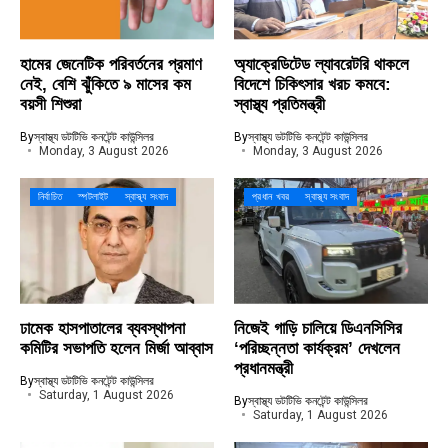
হামের জেনেটিক পরিবর্তনের প্রমাণ
অ্যাক্রেডিটেড ল্যাবরেটরি থাকলে
নেই, বেশি ঝুঁকিতে ৯ মাসের কম
বিদেশে চিকিৎসার খরচ কমবে:
বয়সী শিশুরা
স্বাস্থ্য প্রতিমন্ত্রী
By
স্বাস্থ্য ডটটিভি কনটেন্ট কাউন্সিলর
By
স্বাস্থ্য ডটটিভি কনটেন্ট কাউন্সিলর
Monday, 3 August 2026
Monday, 3 August 2026
নির্বাচিত
স্পটলাইট
স্বাস্থ্য সংবাদ
প্রধান খবর
স্বাস্থ্য সংবাদ
ঢামেক হাসপাতালের ব্যবস্থাপনা
নিজেই গাড়ি চালিয়ে ডিএনসিসির
কমিটির সভাপতি হলেন মির্জা আব্বাস
‘পরিচ্ছন্নতা কার্যক্রম’ দেখলেন
প্রধানমন্ত্রী
By
স্বাস্থ্য ডটটিভি কনটেন্ট কাউন্সিলর
Saturday, 1 August 2026
By
স্বাস্থ্য ডটটিভি কনটেন্ট কাউন্সিলর
Saturday, 1 August 2026