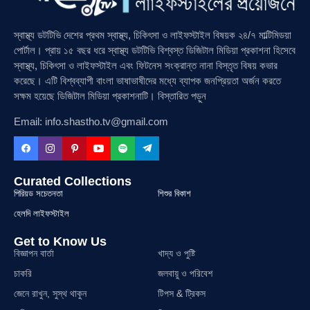
স্বাস্থ্য ডটটিভি দেশের প্রথম স্বাস্থ্য, চিকিৎসা ও লাইফস্টাইল বিষয়ক ২৪/৭ মাল্টিমিডয়া
পোর্টাল। প্রায় ১৫ বছর ধরে স্বাস্থ্য ডটটিভি বিশ্বস্ত ডিজিটাল মিডিয়া প্রকাশনা হিসেবে
স্বাস্থ্য, চিকিৎসা ও লাইফস্টাইল এবং ফিটনেস সংক্রান্ত নানা বিস্তৃত বিষয় কভার
করেছে। এটি বিশ্বব্যাপী বাংলা ভাষাভাষীদের মধ্যে ব্যাপক জনপ্রিয়তা অর্জন করতে
সক্ষম হয়েছে ডিজিটাল মিডিয়া প্রকাশনাটি। বিস্তারিত পড়ুন
Email: info.shastho.tv@gmail.com
Curated Collections
পিরিয়ড সচেতনতা
শিশুর বিকাশ
হেলদি লাইফস্টাইল
Get to Know Us
বিজ্ঞাপন বার্তা
খাদ্য ও পুষ্টি
চাকরি
জলবায়ু ও পরিবেশ
জেনে রাখুন, সুস্থ থাকুন
টিপস & ট্রিকস