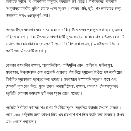
নির্ধারিত স্থানে পশু কোরবানির অনুরোধ করেছেন দুই মেয়র। নাগরিকদের কোরবানি
সংক্রান্ত যাবতীয় সুবিধা রয়েছে এসব স্থানে। থাকবে পানি, ছুরি, পশু জবাইয়ের জন্য
ইমামসহ আরও গুরুত্বপূর্ণ সেবা।
পবিত্র ঈদুল আজহার আর মাত্র একদিন বাকি। ইতোমধ্যে প্রস্তুত করা হয়েছে এসব
চিহ্নিত জায়গা। ঢাকা উত্তর ও দক্ষিণ সিটি সূত্র জানায়, এ বছর ঢাকার উত্তরের ৫৪টি
ওয়ার্ডে পশু কোরবানির জন্য ২৭০টি স্থান নির্ধারিত করা হয়েছে। একইভাবে দক্ষিণের
৭৫টি ওয়ার্ডে ৩৭৫টি জায়গা।
রোববার রাজধানীর বংশাল, আরমানিটোলা, নাজিমুদ্দিন রোড, মালিবাগ, ফকিরাপুল,
মগবাজার, ইস্কাটনসহ বেশ কয়েকটি এলাকায় বাঁশ দিয়ে প্যান্ডেল টাঙিয়ে পশু জবাইয়ের
নির্ধারিত স্থানগুলো প্রস্তুত করা হয়েছে। মগবাজারে ইস্পাহানি স্কুলের পাশে এবং
সোনালী ব্যাংকের নিচে, পুরান ঢাকার আরমানিটোলা, বংশাল, লালবাগ, চাঁনখারপুলসহ
প্রতিটি এলাকায় কমপক্ষে দুটি করে স্থান চোখে পড়েছে।
প্রতিটি নির্ধারিত স্থানের ‘পশু রাখার নির্ধারিত স্থান’ সম্বলিত ব্যানার টাঙানো হয়েছে।
প্রায় ২০০ বর্গফুটের মতো জায়গা নিয়ে এর চারপাশে বাঁশ দিয়ে কর্ডন করা হয়েছে। উপরে
এবং পেছনে প্যান্ডেল।